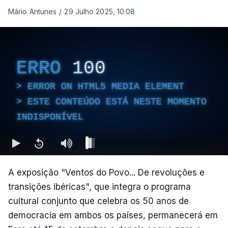
Mário Antunes
/
29 Julho 2025, 10:08
ERRO
100
ERROR ON HTML5 MEDIA ELEMENT
ESTE CONTEÚDO ESTÁ NESTE MOMENTO
INDISPONÍVEL
A exposição "Ventos do Povo... De revoluções e
transições ibéricas", que integra o programa
cultural conjunto que celebra os 50 anos de
democracia em ambos os países, permanecerá em