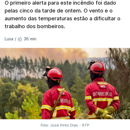
O primeiro alerta para este incêndio foi dado
pelas cinco da tarde de ontem. O vento e o
aumento das temperaturas estão a dificultar o
trabalho dos bombeiros.
ERRO
100
ERROR ON HTML5 MEDIA ELEMENT
36 min.
Lusa
/
ESTE CONTEÚDO ESTÁ NESTE
MOMENTO INDISPONÍVEL
O Chega considerou "de uma enorme gravidade" a
decisão do Presidente da República
de enviar para
o Tribunal Constitucional o decreto sobre retorno
de estrangeiros, sustentando tratar-se de "uma
irresponsabilidade".
Foto: José Pinto Dias - RTP