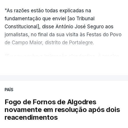
"As razões estão todas explicadas na
fundamentação que enviei [ao Tribunal
Constitucional], disse António José Seguro aos
jornalistas, no final da sua visita às Festas do Povo
de Campo Maior, distrito de Portalegre.
"Eu sou contra a imigração clandestina, é preciso
combater ferozmente a imigração ilegal,
VER MAIS
precisamos de regular a nossa imigração e
precisamos de defender as nossas fronteiras e
nada disto é incompatível com tratarmos com
PAÍS
dignidade as pessoas, designadamente menores e
Fogo de Fornos de Algodres
crianças", acrescentou.
novamente em resolução após dois
reacendimentos
António José Seguro mostrou dúvidas sobre se é
garantido o superior interesse da criança.