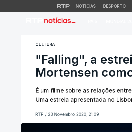
NOTÍCIAS
DESPORTO
PAÍS
MUNDIAL 2
"Falling", a estre
CULTURA
"Falling", a estr
Mortensen como 
É um filme sobre as relações entre
Uma estreia apresentada no Lisbon 
RTP
/
23 Novembro 2020, 21:09