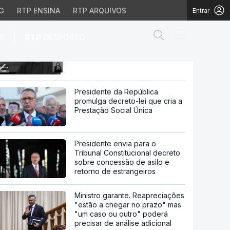
G
RTP ENSINA
RTP ARQUIVOS
Entrar
Abrir campo de
|
S
RTP
DESPORTO
"Falling", a estreia de Viggo
Mortensen como realizador
omo realizador
Presidente da República
promulga decreto-lei que cria a
Prestação Social Única
Presidente envia para o
Tribunal Constitucional decreto
sobre concessão de asilo e
retorno de estrangeiros
Ministro garante. Reapreciações
"estão a chegar no prazo" mas
"um caso ou outro" poderá
precisar de análise adicional