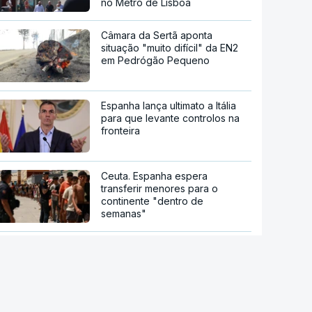
no Metro de Lisboa
Câmara da Sertã aponta
situação "muito difícil" da EN2
em Pedrógão Pequeno
Espanha lança ultimato a Itália
para que levante controlos na
fronteira
Ceuta. Espanha espera
transferir menores para o
continente "dentro de
semanas"
Novo ataque com drones
provoca incêndio em centro
logístico russo