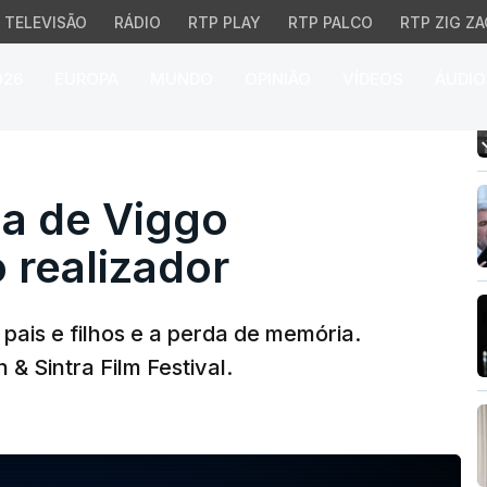
TELEVISÃO
RÁDIO
RTP PLAY
RTP PALCO
RTP ZIG ZA
026
EUROPA
MUNDO
OPINIÃO
VÍDEOS
ÁUDIO
ia de Viggo Mortensen c
eia de Viggo
realizador
 pais e filhos e a perda de memória.
& Sintra Film Festival.