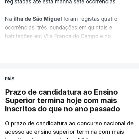
registadas até esta manhã sete ocorrências.
Na
ilha de São Miguel
foram registas quatro
ocorrências: três inundações em quintais e
habitações em Vila Franca do Campo e no
Nordeste uma inundação numa casa.
VER MAIS
Em
São Jorge
houve duas: na freguesia da
Urzelina, no concelho de Velas, foi registada uma
PAÍS
inundação numa habitação e houve um
deslizamento de terras numa estrada nos Nortes,
Prazo de candidatura ao Ensino
que entretanto já foi parcialmente desobstruída.
Superior termina hoje com mais
inscritos do que no ano passado
Na
Terceira
, na Praia da Vitória, o mau tempo
deixou o parque de campismo sem condições
O prazo de candidatura ao concurso nacional de
acesso ao ensino superior termina com mais
foram por isso realojadas 67 pessoas no parque de