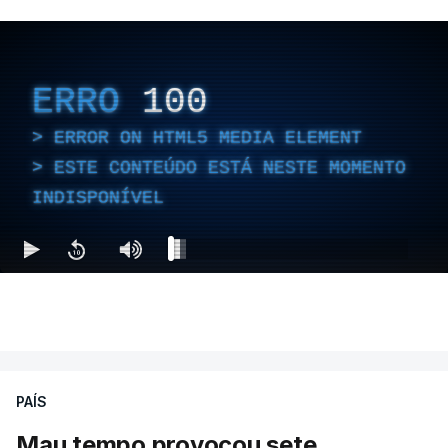
ERRO
100
ERROR ON HTML5 MEDIA ELEMENT
ESTE CONTEÚDO ESTÁ NESTE MOMENTO
INDISPONÍVEL
PAÍS
Mau tempo provocou sete