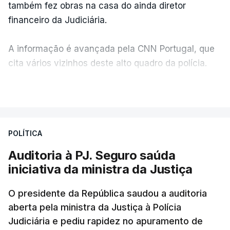
também fez obras na casa do ainda diretor
financeiro da Judiciária.
A informação é avançada pela CNN Portugal, que
cita vários vizinhos deste alto quadro da polícia.
VER MAIS
Foi o diretor financeiro, Álvaro Pires, que assumiu a
responsabilidade de sugerir as instalações da
Construbarcelos para acolher um atrelado
POLÍTICA
apreendido numa operação de droga.
Auditoria à PJ. Seguro saúda
iniciativa da ministra da Justiça
O presidente da República saudou a auditoria
aberta pela ministra da Justiça à Polícia
Judiciária e pediu rapidez no apuramento de