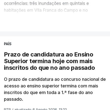
ocorrências: três inundações em quintais e
habitações em Vila Franca do Campo e no
Nordeste uma inundação numa casa.
VER MAIS
Em
São Jorge
houve duas: na freguesia da
Urzelina, no concelho de Velas, foi registada uma
PAÍS
inundação numa habitação e houve um
deslizamento de terras numa estrada nos Nortes,
Prazo de candidatura ao Ensino
que entretanto já foi parcialmente desobstruída.
Superior termina hoje com mais
inscritos do que no ano passado
Na
Terceira
, na Praia da Vitória, o mau tempo
deixou o parque de campismo sem condições
O prazo de candidatura ao concurso nacional de
acesso ao ensino superior termina com mais
foram por isso realojadas 67 pessoas no parque de
inscritos do que em toda a 1.ª fase do ano
estacionamento da escola profissional, como
passado.
explicou à RTP Antena 1 Vânia Ferreira, presidente
da Câmara Municipal da Praia da Vitória.
RTP
/
atualizado 6 Agosto 2026, 13:22