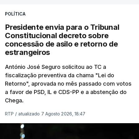
treze apoios sociais "num só" e pretende "tornar o
POLÍTICA
sistema mais simples, mais justo e transparente".
Presidente envia para o Tribunal
"Sempre que seja possível reduzir burocracias,
Constitucional decreto sobre
eliminar sobreposições e garantir que os apoios
concessão de asilo e retorno de
chegam a quem mais necessita, estaremos a dar
estrangeiros
um passo na direção certa", argumenta o
António José Seguro solicitou ao TC a
Presidente da República.
fiscalização preventiva da chama "Lei do
Retorno", aprovada no mês passado com votos
Assegurar que "ninguém é
a favor de PSD, IL e CDS-PP e a abstenção do
prejudicado"
Chega.
RTP
/
atualizado 7 Agosto 2026, 18:47
O Preisdente deixa, no entanto, deixa alguns
avisos:
uma reforma desta dimensão "deve ter