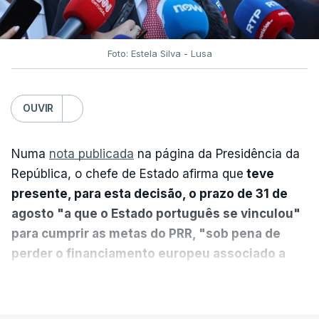
Foto: Estela Silva - Lusa
OUVIR
Numa
nota publicada
na página da Presidência da
República, o chefe de Estado afirma que
teve
presente, para esta decisão, o prazo de 31 de
agosto "a que o Estado português se vinculou"
para cumprir as metas do PRR, "sob pena de
perder o financiamento europeu associado a
essa reforma específica".
VER MAIS
António José Seguro entende que a reforma reúne