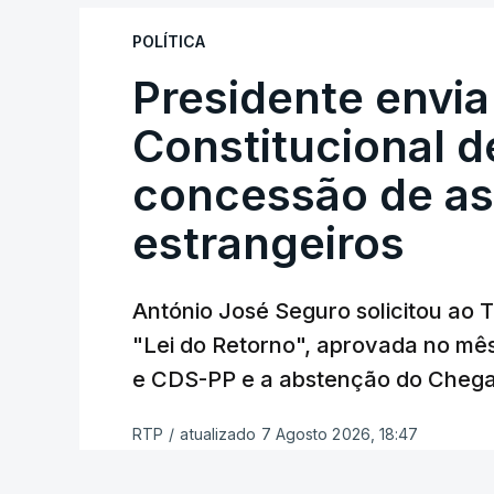
"Sempre que seja possível reduzir burocr
os apoios chegam a quem mais necessit
POLÍTICA
certa", argumenta o Presidente da Repúb
Presidente envia
Constitucional d
Assegurar que "ninguém é p
concessão de asi
estrangeiros
O Preisdente deixa, no entanto, deixa al
"deve ter como primeiro critério a p
de simplificação pode traduzir-se num
António José Seguro solicitou ao 
"Lei do Retorno", aprovada no mê
António José Seguro vinca que se
deve
e CDS-PP e a abstenção do Chega
face à situação de que hoje beneficia
situações "de maior fragilidade", como 
RTP
/
atualizado 7 Agosto 2026, 18:47
ou pessoas com deficiência.