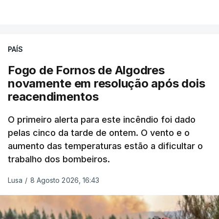
combater ferozmente a imigração ilegal,
VER MAIS
precisamos de regular a nossa imigração e
precisamos de defender as nossas fronteiras e
nada disto é incompatível com tratarmos com
PAÍS
dignidade as pessoas, designadamente menores e
Fogo de Fornos de Algodres
crianças", acrescentou.
novamente em resolução após dois
reacendimentos
António José Seguro mostrou dúvidas sobre se é
garantido o superior interesse da criança.
O primeiro alerta para este incêndio foi dado
pelas cinco da tarde de ontem. O vento e o
aumento das temperaturas estão a dificultar o
trabalho dos bombeiros.
ERRO
100
ERROR ON HTML5 MEDIA ELEMENT
Lusa
/
8 Agosto 2026, 16:43
ESTE CONTEÚDO ESTÁ NESTE
MOMENTO INDISPONÍVEL