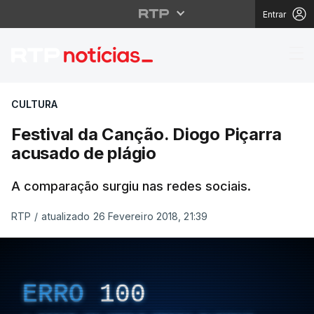
Entrar
Festival da Canção. Di
CULTURA
Festival da Canção. Diogo Piçarra
acusado de plágio
A comparação surgiu nas redes sociais.
RTP
/
atualizado 26 Fevereiro 2018, 21:39
ERRO
100