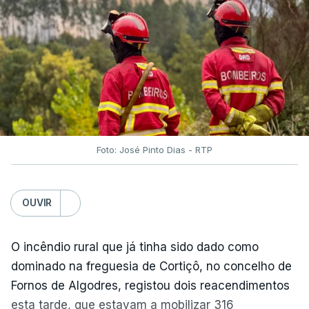
O Chega considerou "de uma enorme gravidade" a
decisão do Presidente da República
de enviar para
o Tribunal Constitucional o decreto sobre retorno
de estrangeiros, sustentando tratar-se de "uma
irresponsabilidade".
Foto: José Pinto Dias - RTP
Na sexta-feira, a Presidência da República
anunciou que
António José Seguro pediu ao
OUVIR
Tribunal Constitucional a fiscalização preventiva do
decreto
do parlamento sobre concessão de asilo,
detenção e retorno de estrangeiros, aprovado com
O incêndio rural que já tinha sido dado como
votos a favor de PSD, IL e CDS-PP e a abstenção
dominado na freguesia de Cortiçô, no concelho de
do Chega.
Fornos de Algodres, registou dois reacendimentos
esta tarde, que estavam a mobilizar 316