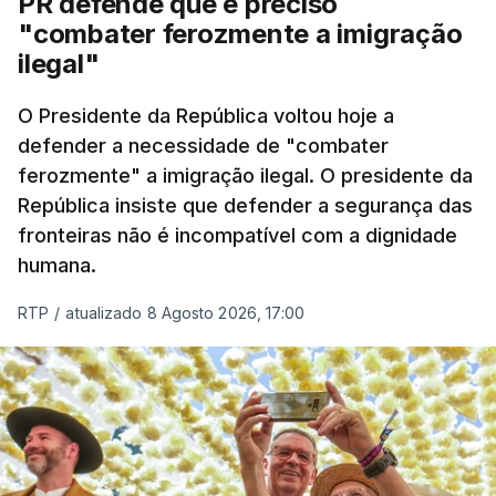
PR defende que é preciso
articulação com a Marinha, a Autoridade Marítima
"combater ferozmente a imigração
Nacional e a Força Aérea.
ilegal"
O ano de 2026 tem sido um ano de recordes: foi
O Presidente da República voltou hoje a
apreendida mais cocaína até ao momento de que
defender a necessidade de "combater
em todo o ano de 2025.
ferozmente" a imigração ilegal. O presidente da
A ação de prevenção visa a deteção em alto mar
República insiste que defender a segurança das
de embarcações de alta velocidade (EAV) que
fronteiras não é incompatível com a dignidade
humana.
utilizam a costa nacional para o tráfico de droga.
RTP
/
atualizado 8 Agosto 2026, 17:00
c/ Lusa