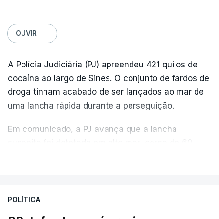
OUVIR
A Polícia Judiciária (PJ) apreendeu 421 quilos de
cocaína ao largo de Sines. O conjunto de fardos de
droga tinham acabado de ser lançados ao mar de
uma lancha rápida durante a perseguição.
Em comunicado, a PJ avança que a lancha
suspeita foi detetada em alto mar, cerca de 60
milhas náuticas ao largo de Sines.
VER MAIS
A apreensão aconteceu na tarde desta sexta-feira,
desencadeando uma ação de prevenção
POLÍTICA
desencadeada pela Polícia Judiciária, em