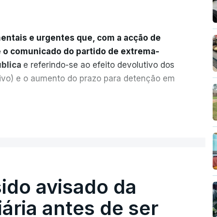
entais e urgentes que, com a acção de
e o comunicado do partido de extrema-
ública
e referindo-se ao efeito devolutivo dos
ivo) e o aumento do prazo para detenção em
ervas quanto à possibilidade de expulsar
ER MAIS
legal, se tiverem filhos menores.
gido o prazo de 60 dias, os imigrantes
seus pedidos de asilo tenham sido rejeitados
sido avisado da
m.
iária antes de ser
dade
e muito injusto para aqueles cidadãos