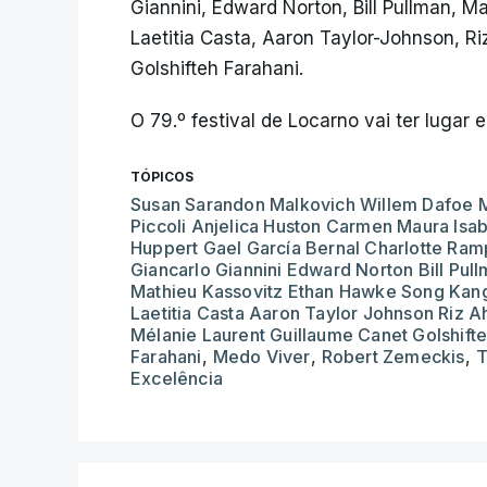
Giannini, Edward Norton, Bill Pullman, 
Laetitia Casta, Aaron Taylor-Johnson, R
Golshifteh Farahani.
O 79.º festival de Locarno vai ter lugar 
TÓPICOS
Susan Sarandon Malkovich Willem Dafoe 
Piccoli Anjelica Huston Carmen Maura Isab
Huppert Gael García Bernal Charlotte Ram
Giancarlo Giannini Edward Norton Bill Pul
Mathieu Kassovitz Ethan Hawke Song Kan
Laetitia Casta Aaron Taylor Johnson Riz 
Mélanie Laurent Guillaume Canet Golshift
Farahani
,
Medo Viver
,
Robert Zemeckis
,
T
Excelência