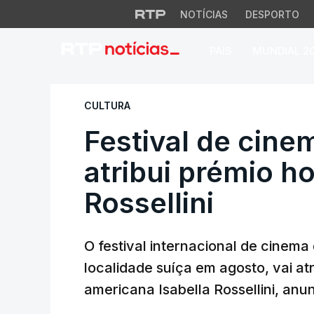
NOTÍCIAS
DESPORTO
PAÍS
MUNDIAL 2
Festival de cinema 
CULTURA
Festival de cine
atribui prémio ho
Rossellini
O festival internacional de cinema
localidade suíça em agosto, vai atr
americana Isabella Rossellini, anu