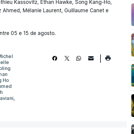
Mathieu Kassovitz, Ethan Hawke, Song Kang-Ho,
iz Ahmed, Mélanie Laurent, Guillaume Canet e
entre 05 e 15 de agosto.
Michel
elle
pling
lman
g Ho
Ahmed
eh
aviani
,