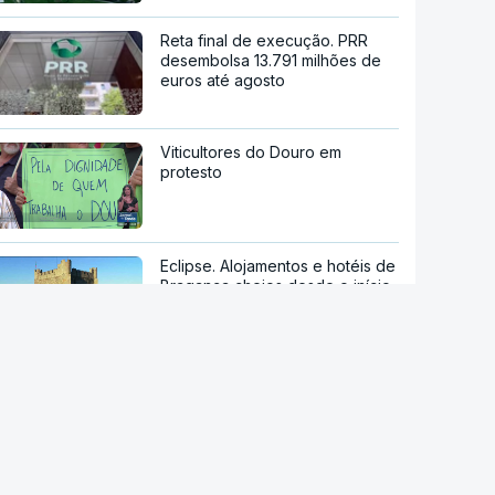
Reta final de execução. PRR
desembolsa 13.791 milhões de
euros até agosto
Viticultores do Douro em
protesto
Eclipse. Alojamentos e hotéis de
Bragança cheios desde o início
do ano
Ondas de calor já provocaram
quase 700 mortes acima do
esperado em Portugal
Calor histórico obriga Europa