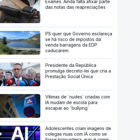
Exames. Ainda falta afixar parte
das notas das reapreciações
PS quer que Governo esclareça
se há risco de impostos da
venda barragens da EDP
caducarem
Presidente da República
promulga decreto-lei que cria a
Prestação Social Única
Vítimas de `nudes` criadas com
IA mudam de escola para
escapar ao `bullying`
Adolescentes criam imagens de
colegas nuas com IA como se
fosse brincadeira, mas é crime