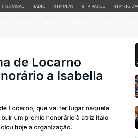
TELEVISÃO
RÁDIO
RTP PLAY
RTP PALCO
RTP ZIG ZA
026
EUROPA
MUNDO
OPINIÃO
VÍDEOS
ÁUDIO
de Locarno atribui prémi
ma de Locarno
norário a Isabella
 de Locarno, que vai ter lugar naquela
ibuir um prémio honorário à atriz ítalo-
nciou hoje a organização.