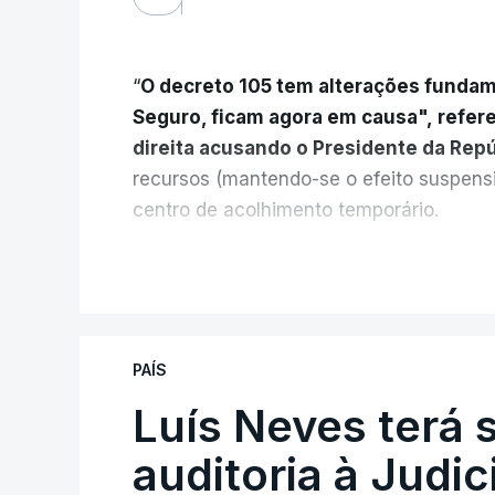
“
O decreto 105 tem alterações fundam
Seguro, ficam agora em causa", refer
direita acusando o Presidente da Rep
recursos (mantendo-se o efeito suspens
centro de acolhimento temporário.
Chega refere ainda que Seguro tem res
V
do país cidadãos adultos em situação i
“Com esta acção de Seguro, sendo atin
PAÍS
terão que ser libertados,
ainda que os 
Luís Neves terá 
pelas autoridades competentes”, refere
auditoria à Judic
“Isto é de uma enorme irresponsabili