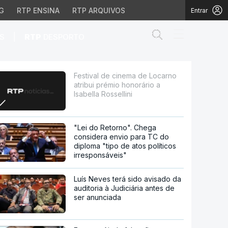
G
RTP ENSINA
RTP ARQUIVOS
Entrar
Abrir campo de
|
S
RTP
DESPORTO
o honorário a Isabella 
Festival de cinema de Locarno
atribui prémio honorário a
Isabella Rossellini
"Lei do Retorno". Chega
considera envio para TC do
diploma "tipo de atos políticos
irresponsáveis"
Luís Neves terá sido avisado da
auditoria à Judiciária antes de
ser anunciada