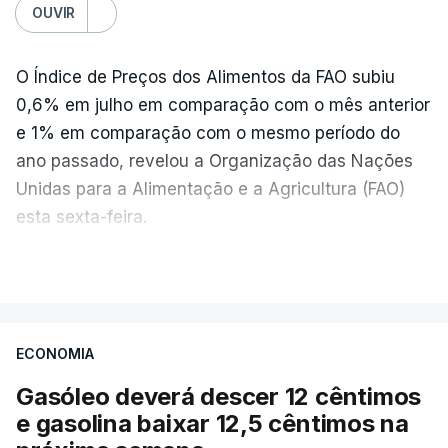
OUVIR
O Índice de Preços dos Alimentos da FAO subiu
0,6% em julho em comparação com o mês anterior
e 1% em comparação com o mesmo período do
ano passado, revelou a Organização das Nações
Unidas para a Alimentação e a Agricultura (FAO)
esta sexta-feira.
VER MAIS
Os preços globais dos alimentos atingiram o
seu nível mais elevado em três anos e meio,
ECONOMIA
com ondas de calor no Verão e conflitos na
Ucrânia e no Médio Oriente a elevar os
Gasóleo deverá descer 12 cêntimos
custos das colheitas.
e gasolina baixar 12,5 cêntimos na