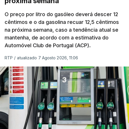
próxima semana
O índice, que acompanha as variações mensais
de um cabaz de produtos alimentares
O preço por litro do gasóleo deverá descer 12
comercializados internacionalmente, subiu para
cêntimos e o da gasolina recuar 12,5 cêntimos
na próxima semana, caso a tendência atual se
131,1 pontos em julho, face aos 130,3 de junho.
mantenha, de acordo com a estimativa do
Automóvel Club de Portugal (ACP).
O aumento dos preços dos alimentos básicos
tende a traduzir-se em preços mais elevados
RTP
/
atualizado 7 Agosto 2026, 11:06
nas prateleiras nos meses seguintes, à medida
que os fornecedores repercutem os seus
custos nos consumidores.
Em julho, o aumento esteve associado aos preços
do açúcar (+5,6%), dos cereais (+3,4%) e dos
óleos vegetais (+2%).
Estes aumentos foram "parcialmente