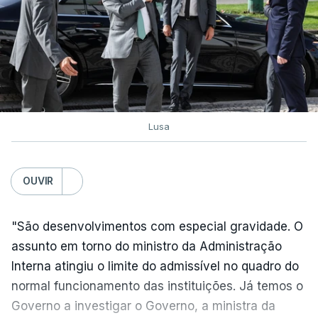
Exames. Governo confirma
afixação dos resultados da
2ª fase e das reapreciações
esta sexta-feira
atualizado 6 Agosto 2026, 16:29
Lusa
TÓPICOS
Exames Notas
OUVIR
"São desenvolvimentos com especial gravidade. O
assunto em torno do ministro da Administração
Interna atingiu o limite do admissível no quadro do
normal funcionamento das instituições. Já temos o
Governo a investigar o Governo, a ministra da