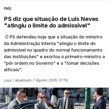
Só entre os dias 2 e 8 de Julho registaram-se mais
candidatura da 1.ª fase do concurso nacional de
PAÍS
de 550 óbitos em excesso, um aumento de quase
acesso ao ensino superior, que terminou na quinta-
30% em relação ao esperado.
PS diz que situação de Luís Neves
feira, e criou uma época especial de exames, que
"atingiu o limite do admissível"
irá decorrer entre 03 e 08 de setembro.
O PS defendeu hoje que a situação do ministro
da Administração Interna "atingiu o limite do
admissível no quadro do normal funcionamento
c/Lusa
das instituições" e exortou o primeiro-ministro a
"pôr ordem no Governo" e a "tomar decisões
ARTIGOS RELACIONADOS
difíceis".
Lusa
/
atualizado 7 Agosto 2026, 07:19
Prazo para as candidaturas
ao ensino superior termina
esta quinta-feira
6 Agosto 2026, 13:14