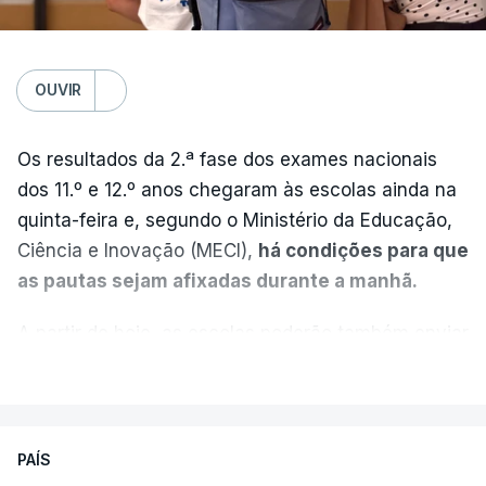
OUVIR
Os resultados da 2.ª fase dos exames nacionais
dos 11.º e 12.º anos chegaram às escolas ainda na
quinta-feira e, segundo o Ministério da Educação,
Ciência e Inovação (MECI),
há condições para que
as pautas sejam afixadas durante a manhã.
A partir de hoje, as escolas poderão também enviar
aos alunos as versões digitalizadas das respetivas
VER MAIS
provas classificadas, à semelhança do que
aconteceu durante a 1.ª fase.
PAÍS
Em anos anteriores, a consulta das provas