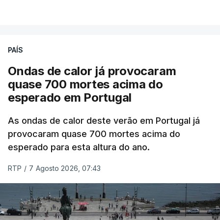
ERRO
100
VER MAIS
ERROR ON HTML5 MEDIA ELEMENT
ESTE CONTEÚDO ESTÁ NESTE
PAÍS
MOMENTO INDISPONÍVEL
Ondas de calor já provocaram
quase 700 mortes acima do
esperado em Portugal
Também em Coimbra, na escola secundária de
Avelar Brotero foram afixados à hora prevista os
As ondas de calor deste verão em Portugal já
resultados.
provocaram quase 700 mortes acima do
esperado para esta altura do ano.
As reapreciações da primeira fase dos exames
RTP
/
7 Agosto 2026, 07:43
devem sair durante a tarde.
A primeira fase de acesso ao ensino superior
terminou na quinta-feira. Mas o Governo decidiu