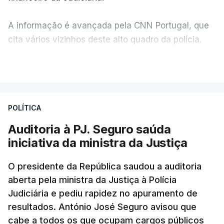
A informação é avançada pela CNN Portugal, que
cita vários vizinhos deste alto quadro da polícia.
VER MAIS
Foi o diretor financeiro, Álvaro Pires, que assumiu a
responsabilidade de sugerir as instalações da
Construbarcelos para acolher um atrelado
POLÍTICA
apreendido numa operação de droga.
Auditoria à PJ. Seguro saúda
iniciativa da ministra da Justiça
O presidente da República saudou a auditoria
aberta pela ministra da Justiça à Polícia
Judiciária e pediu rapidez no apuramento de
resultados. António José Seguro avisou que
cabe a todos os que ocupam cargos públicos