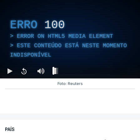
ERRO
100
ERROR ON HTML5 MEDIA ELEMENT
ESTE CONTEÚDO ESTÁ NESTE MOMENTO
INDISPONÍVEL
Foto: Reuters
PAÍS