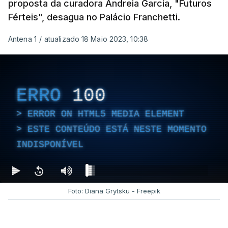
proposta da curadora Andreia Garcia, "Futuros
Férteis", desagua no Palácio Franchetti.
Antena 1
/
atualizado 18 Maio 2023, 10:38
ERRO
100
ERROR ON HTML5 MEDIA ELEMENT
ESTE CONTEÚDO ESTÁ NESTE MOMENTO
INDISPONÍVEL
Foto: Diana Grytsku - Freepik