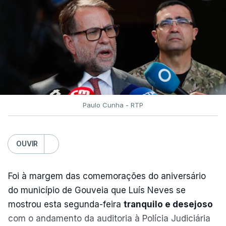
Chocó, situado na costa do Pacífico, a uma
profundidade de cerca de 100 quilómetros.
O forte sismo foi sentido em grandes cidades
como a capital, Bogotá, e Cali, no sudoeste
do país, bem como em Quito, no Equador, e
no Panamá.
Paulo Cunha - RTP
Seis aeroportos do oeste da Colômbia
OUVIR
suspenderam as suas operações devido aos
danos causados ​​pelo sismo, informou a
Foi à margem das comemorações do aniversário
Autoridade de Aviação Civil.
do município de Gouveia que Luís Neves se
mostrou esta segunda-feira
tranquilo e desejoso
Os aeroportos afetados localizam-se sobretudo na
com o andamento da auditoria à Polícia Judiciária
região de Chocó, na costa do Pacífico.