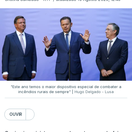
desejoso que essa audotoria seja feita e seja
conhecida"
, acrescentou.
Na oportunidade, Luís Neves também reagiu às
declarações do presidente da República sobre os
incêndios.
"O senhor presidente da República
tem todo o poder, e dever, de sinalizar aquilo
que é uma preocupação coletiva"
e revelou que
foi
"com muito agrado"
que ouviu as palavras de
António José Seguro.
"Não pode haver
condomínios",
rematou.
"Este ano temos o maior dispositivo especial de combater a
incêndios rurais de sempre" |
Hugo Delgado - Lusa
OUVIR
ERRO
100
ERROR ON HTML5 MEDIA ELEMENT