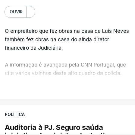
OUVIR
O empreiteiro que fez obras na casa de Luís Neves
também fez obras na casa do ainda diretor
financeiro da Judiciária.
A informação é avançada pela CNN Portugal, que
cita vários vizinhos deste alto quadro da polícia.
VER MAIS
Foi o diretor financeiro, Álvaro Pires, que assumiu a
responsabilidade de sugerir as instalações da
Construbarcelos para acolher um atrelado
POLÍTICA
apreendido numa operação de droga.
Auditoria à PJ. Seguro saúda