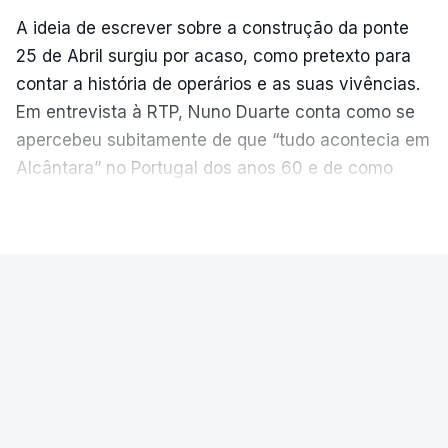
A ideia de escrever sobre a construção da ponte
25 de Abril surgiu por acaso, como pretexto para
contar a história de operários e as suas vivências.
Em entrevista à RTP, Nuno Duarte conta como se
apercebeu subitamente de que “tudo acontecia em
Alcântara” no Portugal dos anos 60 e de como
poderia incluir esta obra marcante na ficção. Hoje,
VER MAIS
quando passa pelo aço de cor avermelhada que
faz a ligação entre as duas margens do Tejo, sorri
e reconhece como a ponte mudou a sua vida de
PAÍS
forma inesperada, através da literatura.
Ponte 25 de Abril celebra seis
Em
“Pés de Barro”,
lê-se a história ficcionada de
décadas
como se produziu esta grande infraestrutura, à
época, a maior ponte suspensa da Europa. Os
A Ponte 25 de Abril foi inaugurada precisamente