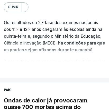
OUVIR
Os resultados da 2.ª fase dos exames nacionais
dos 11.º e 12.º anos chegaram às escolas ainda na
quinta-feira e, segundo o Ministério da Educação,
Ciência e Inovação (MECI),
há condições para que
as pautas sejam afixadas durante a manhã.
A partir de hoje, as escolas poderão também enviar
aos alunos as versões digitalizadas das respetivas
VER MAIS
provas classificadas, à semelhança do que
aconteceu durante a 1.ª fase.
PAÍS
Em anos anteriores, a consulta das provas
Ondas de calor já provocaram
dependia da apresentação de um requerimento,
quase 700 mortes acima do
mas o Governo decidiu, a partir deste ano,