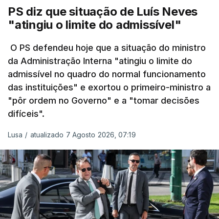
acesso ao ensino superior, que terminou na quinta-
30% em relação ao esperado.
PS diz que situação de Luís Neves
feira, e criou uma época especial de exames, que
"atingiu o limite do admissível"
irá decorrer entre 03 e 08 de setembro.
O PS defendeu hoje que a situação do ministro
da Administração Interna "atingiu o limite do
admissível no quadro do normal funcionamento
c/Lusa
das instituições" e exortou o primeiro-ministro a
"pôr ordem no Governo" e a "tomar decisões
ARTIGOS RELACIONADOS
difíceis".
Lusa
/
atualizado 7 Agosto 2026, 07:19
Prazo para as candidaturas
ao ensino superior termina
esta quinta-feira
6 Agosto 2026, 13:14
Exames. Governo confirma
afixação dos resultados da