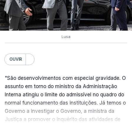
2ª fase e das reapreciações
esta sexta-feira
atualizado 6 Agosto 2026, 16:29
Lusa
TÓPICOS
Exames Notas
OUVIR
"São desenvolvimentos com especial gravidade. O
assunto em torno do ministro da Administração
Interna atingiu o limite do admissível no quadro do
normal funcionamento das instituições. Já temos o
Governo a investigar o Governo, a ministra da
Justiça a promover o inquérito das atividades de
um do seu colega de Governo", criticou, em