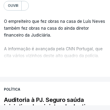
OUVIR
O empreiteiro que fez obras na casa de Luís Neves
também fez obras na casa do ainda diretor
financeiro da Judiciária.
A informação é avançada pela CNN Portugal, que
cita vários vizinhos deste alto quadro da polícia.
VER MAIS
Foi o diretor financeiro, Álvaro Pires, que assumiu a
responsabilidade de sugerir as instalações da
Construbarcelos para acolher um atrelado
POLÍTICA
apreendido numa operação de droga.
Auditoria à PJ. Seguro saúda
iniciativa da ministra da Justiça