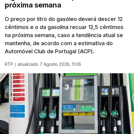
próxima semana
O índice, que acompanha as variações mensais
de um cabaz de produtos alimentares
O preço por litro do gasóleo deverá descer 12
comercializados internacionalmente, subiu para
cêntimos e o da gasolina recuar 12,5 cêntimos
na próxima semana, caso a tendência atual se
131,1 pontos em julho, face aos 130,3 de junho.
mantenha, de acordo com a estimativa do
Automóvel Club de Portugal (ACP).
O aumento dos preços dos alimentos básicos
tende a traduzir-se em preços mais elevados
RTP
/
atualizado 7 Agosto 2026, 11:06
nas prateleiras nos meses seguintes, à medida
que os fornecedores repercutem os seus
custos nos consumidores.
Em julho, o aumento esteve associado aos preços
do açúcar (+5,6%), dos cereais (+3,4%) e dos
óleos vegetais (+2%).