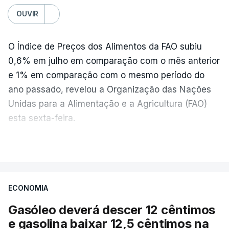
OUVIR
O Índice de Preços dos Alimentos da FAO subiu
0,6% em julho em comparação com o mês anterior
e 1% em comparação com o mesmo período do
ano passado, revelou a Organização das Nações
Unidas para a Alimentação e a Agricultura (FAO)
esta sexta-feira.
VER MAIS
Os preços globais dos alimentos atingiram o
seu nível mais elevado em três anos e meio,
ECONOMIA
com ondas de calor no Verão e conflitos na
Ucrânia e no Médio Oriente a elevar os
Gasóleo deverá descer 12 cêntimos
custos das colheitas.
e gasolina baixar 12,5 cêntimos na