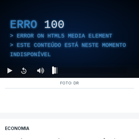
ERRO
100
ERROR ON HTML5 MEDIA ELEMENT
ESTE CONTEÚDO ESTÁ NESTE MOMENTO
INDISPONÍVEL
FOTO: DR
ECONOMIA