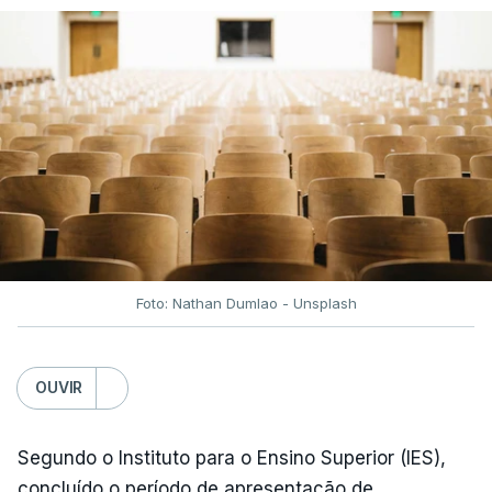
Irão, à tensão geopolítica no Médio Oriente e ao
fecho do estreito de Ormuz, os preços dos
combustíveis desceram durante o cessar-fogo
entre Washington e Teerão.
No entanto, com o retomar do conflito, as últimas
semanas têm sido marcadas por uma subida
acentuada, tendência que deverá ser revertida na
próxima semana.
Foto: Nathan Dumlao - Unsplash
c/Lusa
OUVIR
Segundo o Instituto para o Ensino Superior (IES),
concluído o período de apresentação de