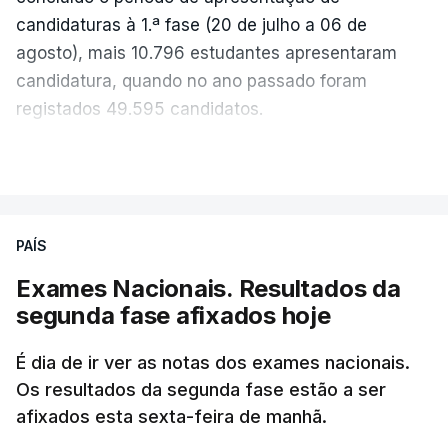
candidaturas à 1.ª fase (20 de julho a 06 de
agosto), mais 10.796 estudantes apresentaram
candidatura, quando no ano passado foram
registados 49.595 candidatos.
"Os resultados da 1ª fase do concurso nacional de
VER MAIS
acesso mostram que em 2026 se registou o
número mais elevado de candidatos nos últimos 30
anos, exceto nos anos da pandemia de Covid-19,
PAÍS
durante os quais foram adotadas regras
Exames Nacionais. Resultados da
excecionais para a conclusão do ensino
segunda fase afixados hoje
secundário e para a utilização de exames
nacionais como provas de ingresso", refere o
É dia de ir ver as notas dos exames nacionais.
Ministério da Educação, Ciência e Inovação (MECI)
Os resultados da segunda fase estão a ser
em comunicado.
afixados esta sexta-feira de manhã.