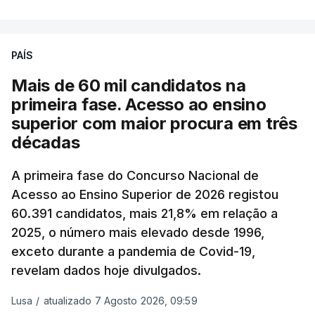
A média final só ficará fechada ao final do dia,
podendo ainda registar alterações em função da
evolução das cotações internacionais do petróleo,
PAÍS
e o custo final na bomba poderá variar conforme o
Mais de 60 mil candidatos na
posto de abastecimento, a marca e a localização.
primeira fase. Acesso ao ensino
superior com maior procura em três
A atualização do desconto do Imposto sobre os
décadas
Produtos Petrolíferos (ISP) também poderá
alterar os valores previstos.
A primeira fase do Concurso Nacional de
Acesso ao Ensino Superior de 2026 registou
O Governo comprometeu-se a aplicar uma redução
60.391 candidatos, mais 21,8% em relação a
extraordinária e temporária no ISP, sempre que se
2025, o número mais elevado desde 1996,
verifique um aumento do preço dos combustíveis
exceto durante a pandemia de Covid-19,
superior a 10 cêntimos, para mitigar a escalada de
revelam dados hoje divulgados.
preços.
Lusa
/
atualizado 7 Agosto 2026, 09:59
Depois de uma subida inicial devido à guerra no