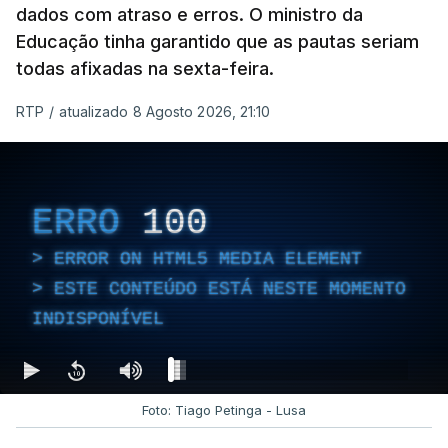
dados com atraso e erros. O ministro da
Educação tinha garantido que as pautas seriam
todas afixadas na sexta-feira.
RTP
/
atualizado 8 Agosto 2026, 21:10
ERRO
100
ERROR ON HTML5 MEDIA ELEMENT
ESTE CONTEÚDO ESTÁ NESTE MOMENTO
INDISPONÍVEL
Foto: Tiago Petinga - Lusa