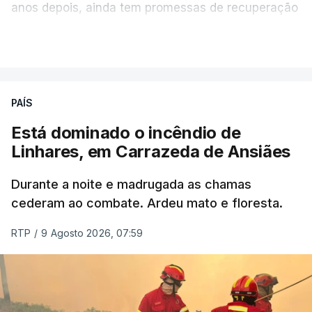
anos depois, ainda tem promessas de recuperação
por cumprir.
VER MAIS
ERRO
100
PAÍS
ERROR ON HTML5 MEDIA ELEMENT
Está dominado o incêndio de
Linhares, em Carrazeda de Ansiães
ESTE CONTEÚDO ESTÁ NESTE
MOMENTO INDISPONÍVEL
Durante a noite e madrugada as chamas
cederam ao combate. Ardeu mato e floresta.
RTP
/
9 Agosto 2026, 07:59