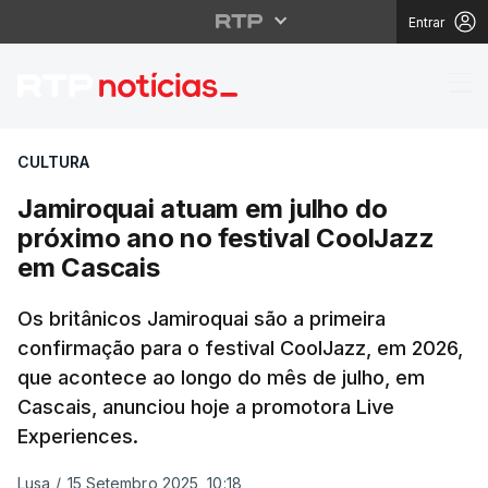
Entrar
Jamiroquai atuam em j
CULTURA
Jamiroquai atuam em julho do
próximo ano no festival CoolJazz
em Cascais
Os britânicos Jamiroquai são a primeira
confirmação para o festival CoolJazz, em 2026,
que acontece ao longo do mês de julho, em
Cascais, anunciou hoje a promotora Live
Experiences.
Lusa
/
15 Setembro 2025, 10:18