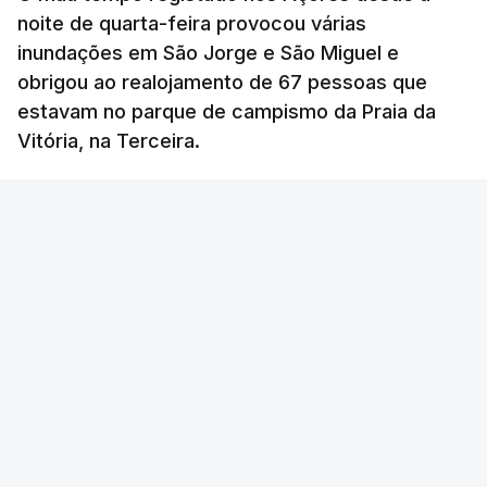
noite de quarta-feira provocou várias
inundações em São Jorge e São Miguel e
obrigou ao realojamento de 67 pessoas que
estavam no parque de campismo da Praia da
Vitória, na Terceira.
RTP
/
atualizado 6 Agosto 2026, 10:15
OUVIR
Segundo a Proteção Civil dos Açores, foram
registadas até esta manhã sete ocorrências.
Na
ilha de São Miguel
foram registas quatro
ocorrências: três inundações em quintais e