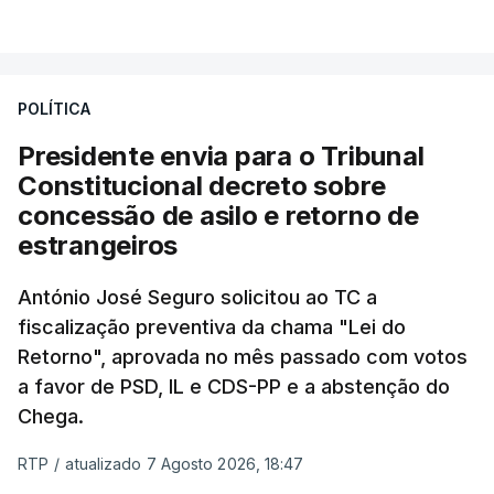
VER MAIS
António José Seguro entende que a reforma reúne
treze apoios sociais "num só" e pretende "tornar o
POLÍTICA
sistema mais simples, mais justo e transparente".
Presidente envia para o Tribunal
"Sempre que seja possível reduzir burocracias,
Constitucional decreto sobre
eliminar sobreposições e garantir que os apoios
concessão de asilo e retorno de
chegam a quem mais necessita, estaremos a dar
estrangeiros
um passo na direção certa", argumenta o
António José Seguro solicitou ao TC a
Presidente da República.
fiscalização preventiva da chama "Lei do
Retorno", aprovada no mês passado com votos
Assegurar que "ninguém é
a favor de PSD, IL e CDS-PP e a abstenção do
prejudicado"
Chega.
RTP
/
atualizado 7 Agosto 2026, 18:47