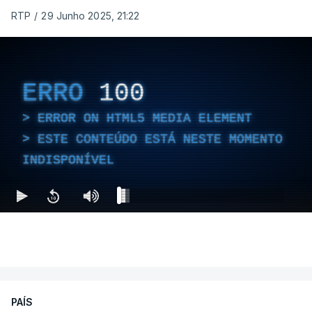
RTP
/
29 Junho 2025, 21:22
ERRO
100
ERROR ON HTML5 MEDIA ELEMENT
ESTE CONTEÚDO ESTÁ NESTE MOMENTO
INDISPONÍVEL
PAÍS