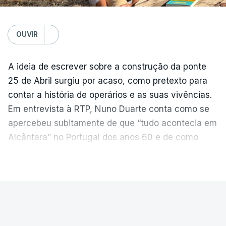
OUVIR
A ideia de escrever sobre a construção da ponte
25 de Abril surgiu por acaso, como pretexto para
contar a história de operários e as suas vivências.
Em entrevista à RTP, Nuno Duarte conta como se
apercebeu subitamente de que “tudo acontecia em
Alcântara” no Portugal dos anos 60 e de como
poderia incluir esta obra marcante na ficção. Hoje,
VER MAIS
quando passa pelo aço de cor avermelhada que
faz a ligação entre as duas margens do Tejo, sorri
e reconhece como a ponte mudou a sua vida de
PAÍS
forma inesperada, através da literatura.