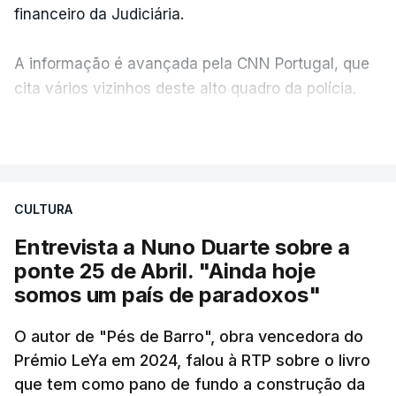
financeiro da Judiciária.
A informação é avançada pela CNN Portugal, que
cita vários vizinhos deste alto quadro da polícia.
VER MAIS
Foi o diretor financeiro, Álvaro Pires, que assumiu a
responsabilidade de sugerir as instalações da
Construbarcelos para acolher um atrelado
CULTURA
apreendido numa operação de droga.
Entrevista a Nuno Duarte sobre a
ponte 25 de Abril. "Ainda hoje
somos um país de paradoxos"
O autor de "Pés de Barro", obra vencedora do
Prémio LeYa em 2024, falou à RTP sobre o livro
que tem como pano de fundo a construção da