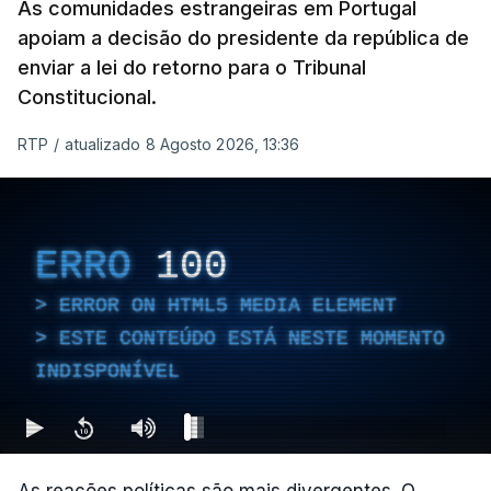
As comunidades estrangeiras em Portugal
apoiam a decisão do presidente da república de
enviar a lei do retorno para o Tribunal
Constitucional.
RTP
/
atualizado 8 Agosto 2026, 13:36
ERRO
100
ERROR ON HTML5 MEDIA ELEMENT
ESTE CONTEÚDO ESTÁ NESTE MOMENTO
INDISPONÍVEL
As reações políticas são mais divergentes. O