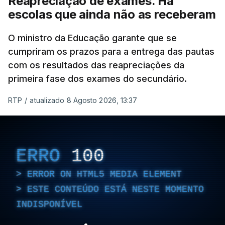
Reapreciação de exames. Há
escolas que ainda não as receberam
O ministro da Educação garante que se
cumpriram os prazos para a entrega das pautas
com os resultados das reapreciações da
primeira fase dos exames do secundário.
RTP
/
atualizado 8 Agosto 2026, 13:37
ERRO
100
ERROR ON HTML5 MEDIA ELEMENT
ESTE CONTEÚDO ESTÁ NESTE MOMENTO
INDISPONÍVEL