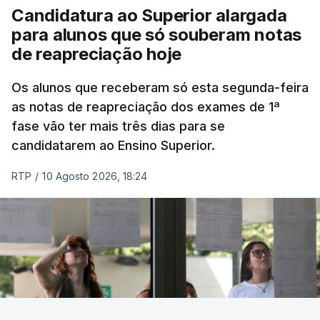
Os aeroportos afetados localizam-se sobretudo na
Candidatura ao Superior alargada
região de Chocó, na costa do Pacífico.
para alunos que só souberam notas
de reapreciação hoje
"Foram reportados danos nos aeroportos de
Pereira, Manizales, Quibdó, Armenia, Cartago e
Os alunos que receberam só esta segunda-feira
Buenaventura", e "como medida de segurança, as
as notas de reapreciação dos exames de 1ª
fase vão ter mais três dias para se
operações aéreas nestes terminais permanecem
candidatarem ao Ensino Superior.
suspensas até que sejam avaliados os danos
estruturais nas infraestruturas", afirmou a agência.
RTP
/
10 Agosto 2026, 18:24
TÓPICOS
Colômbia
,
Sismo