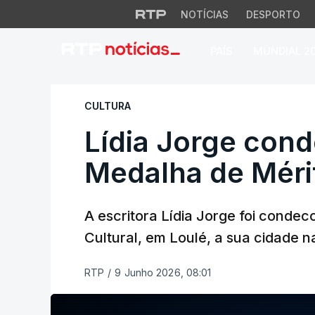
NOTÍCIAS
DESPORTO
PAÍS
MUNDIAL 2
Lídia Jorge conde
CULTURA
Lídia Jorge con
Medalha de Mérit
A escritora Lídia Jorge foi conde
Cultural, em Loulé, a sua cidade na
RTP
/
9 Junho 2026, 08:01