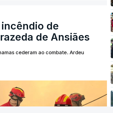
 incêndio de
T
rrazeda de Ansiães
MENTO INDISPONÍVEL
chamas cederam ao combate. Ardeu