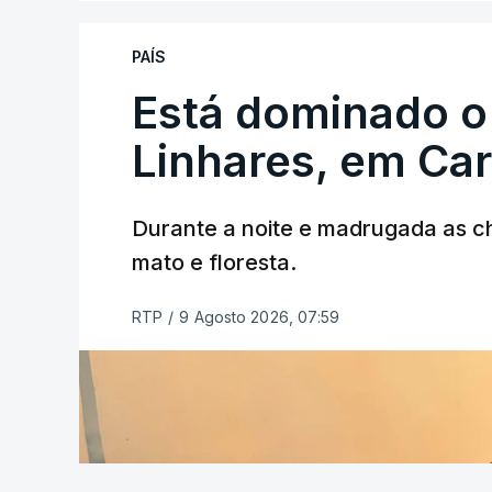
PAÍS
Está dominado o
ERRO
100
ERROR ON HTML5 MEDIA ELEMEN
Linhares, em Ca
ESTE CONTEÚDO ESTÁ NESTE MO
Durante a noite e madrugada as 
mato e floresta.
RTP
/
9 Agosto 2026, 07:59