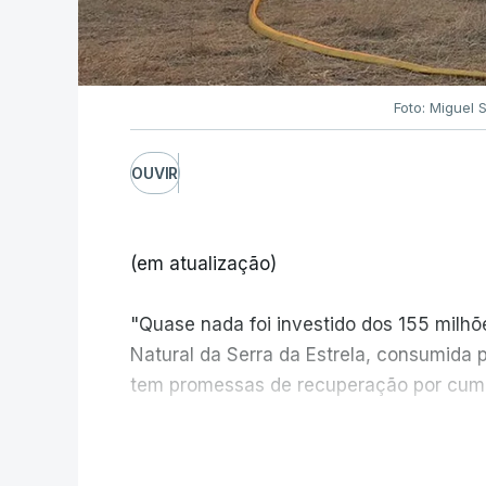
Foto: Miguel 
OUVIR
(em atualização)
"Quase nada foi investido dos 155 milh
Natural da Serra da Estrela, consumida 
tem promessas de recuperação por cump
V