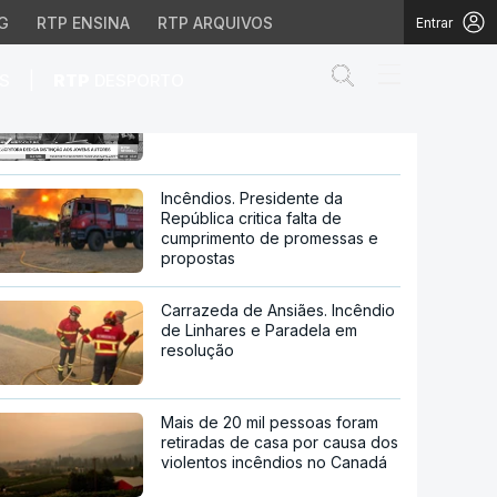
G
RTP ENSINA
RTP ARQUIVOS
Entrar
Abrir campo de
|
S
RTP
DESPORTO
Lídia Jorge condecorada com
Medalha de Mérito Cultural
Mérito Cultural
Incêndios. Presidente da
República critica falta de
cumprimento de promessas e
propostas
Carrazeda de Ansiães. Incêndio
de Linhares e Paradela em
resolução
Mais de 20 mil pessoas foram
retiradas de casa por causa dos
violentos incêndios no Canadá