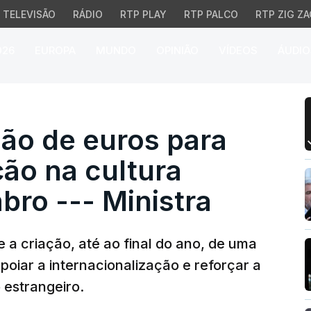
TELEVISÃO
RÁDIO
RTP PLAY
RTP PALCO
RTP ZIG ZA
026
EUROPA
MUNDO
OPINIÃO
VÍDEOS
ÁUDIO
 de euros para internac
ão de euros para
ção na cultura
bro --- Ministra
e a criação, até ao final do ano, de uma
poiar a internacionalização e reforçar a
 estrangeiro.