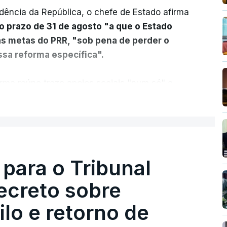
dência da República, o chefe de Estado afirma
o prazo de 31 de agosto "a que o Estado
as metas do PRR, "sob pena de perder o
sa reforma específica".
rma reúne treze apoios sociais "num só" e
 mais justo e transparente".
ER MAIS
acias, eliminar sobreposições e garantir que
a, estaremos a dar um passo na direção
lica.
 para o Tribunal
ecreto sobre
rejudicado"
lo e retorno de