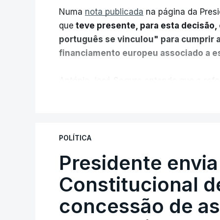
Numa
nota publicada
na página da Presi
que
teve presente, para esta decisão, 
português se vinculou" para cumprir 
financiamento europeu associado a es
António José Seguro entende que a refo
pretende "tornar o sistema mais simples,
V
"Sempre que seja possível reduzir burocr
os apoios chegam a quem mais necessit
POLÍTICA
certa", argumenta o Presidente da Repúb
Presidente envia
Constitucional d
Assegurar que "ninguém é p
concessão de asi