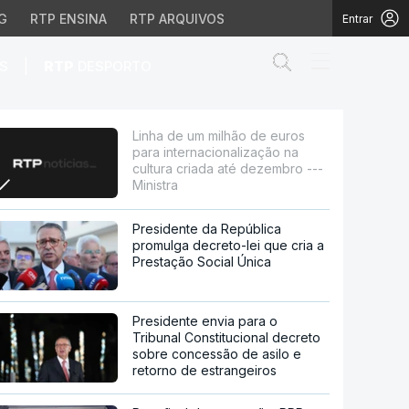
G
RTP ENSINA
RTP ARQUIVOS
Entrar
Abrir campo de
|
S
RTP
DESPORTO
ionalização na cultura 
Linha de um milhão de euros
para internacionalização na
cultura criada até dezembro ---
Ministra
Presidente da República
promulga decreto-lei que cria a
Prestação Social Única
Presidente envia para o
Tribunal Constitucional decreto
sobre concessão de asilo e
retorno de estrangeiros