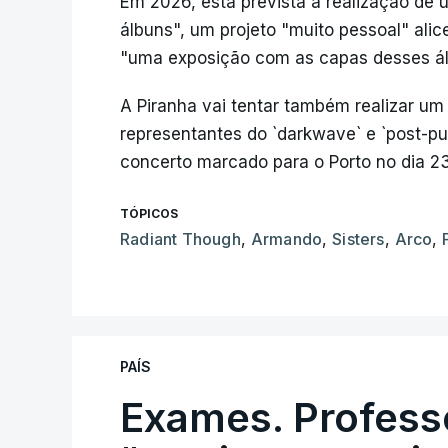
Em 2026, está prevista a realização de
álbuns", um projeto "muito pessoal" al
"uma exposição com as capas desses álb
A Piranha vai tentar também realizar u
representantes do `darkwave` e `post-pu
concerto marcado para o Porto no dia 23 
TÓPICOS
Radiant Though
,
Armando
,
Sisters
,
Arco
,
PAÍS
Exames. Profess