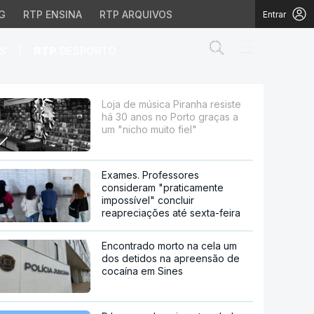
G
RTP ENSINA
RTP ARQUIVOS
Entrar
Abrir campo de
|
S
RTP
DESPORTO
no Porto graças a um "n
Loja de música Piranha resiste
há 30 anos no Porto graças a
um "nicho muito fiel"
Exames. Professores
consideram "praticamente
impossível" concluir
reapreciações até sexta-feira
Encontrado morto na cela um
dos detidos na apreensão de
cocaína em Sines