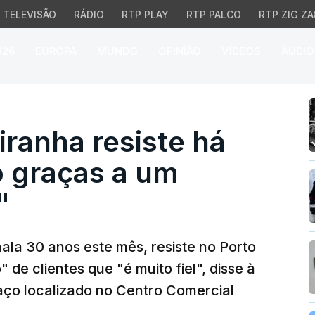
TELEVISÃO
RÁDIO
RTP PLAY
RTP PALCO
RTP ZIG ZA
026
EUROPA
MUNDO
OPINIÃO
VÍDEOS
ÁUDIO
anha resiste há 30 anos 
iranha resiste há
o graças a um
"
nala 30 anos este mês, resiste no Porto
de clientes que "é muito fiel", disse à
aço localizado no Centro Comercial