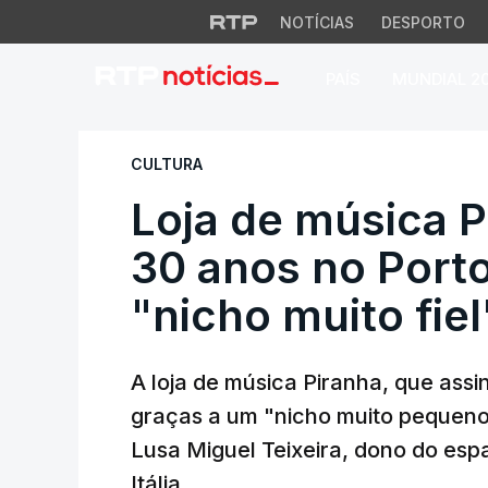
NOTÍCIAS
DESPORTO
PAÍS
MUNDIAL 2
Loja de música Pir
CULTURA
Loja de música P
30 anos no Port
"nicho muito fiel
A loja de música Piranha, que assi
graças a um "nicho muito pequeno" 
Lusa Miguel Teixeira, dono do esp
Itália.