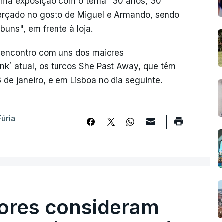
 uma exposição com o tema "30 anos, 30
icerçado no gosto de Miguel e Armando, sendo
uns", em frente à loja.
m encontro com uns dos maiores
nk` atual, os turcos She Past Away, que têm
de janeiro, e em Lisboa no dia seguinte.
Fúria
ores consideram