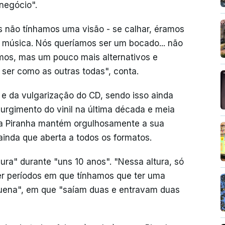
 negócio".
s não tínhamos uma visão - se calhar, éramos
a música. Nós queríamos ser um bocado... não
omos, mas um pouco mais alternativos e
 ser como as outras todas", conta.
l e da vulgarização do CD, sendo isso ainda
ssurgimento do vinil na última década e meia
, a Piranha mantém orgulhosamente a sua
 ainda que aberta a todos os formatos.
ura" durante "uns 10 anos". "Nessa altura, só
er períodos em que tínhamos que ter uma
equena", em que "saíam duas e entravam duas