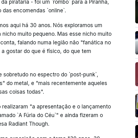
da pirataria - foi um `rombo` para a Piranha,
mo das encomendas `online`.
amos aqui há 30 anos. Nós exploramos um
m nicho muito pequeno. Mas esse nicho muito
, conta, falando numa legião não "fanática no
 a gostar do que é físico, do que tem
 sobretudo no espectro do `post-punk`,
tes" do metal, e "mais recentemente aqueles
sas coisas todas".
o realizaram "a apresentação e o lançamento
amado `A Fúria do Céu`" e ainda fizeram o
esa Radiant Though.