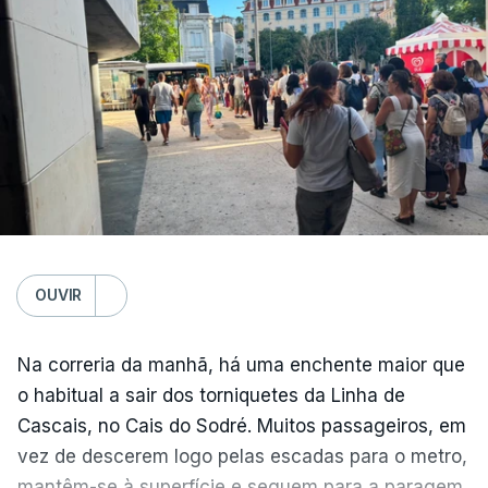
Europa Ocidental, elevando a temperatura
combinada de junho e julho a um novo recorde
para a região”.
OUVIR
Na correria da manhã, há uma enchente maior que
o habitual a sair dos torniquetes da Linha de
Cascais, no Cais do Sodré. Muitos passageiros, em
vez de descerem logo pelas escadas para o metro,
mantêm-se à superfície e seguem para a paragem