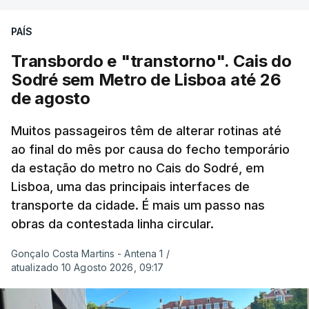
desde maio, marcando uma sequência
PAÍS
excecional de calor extremo neste verão.
Transbordo e "transtorno". Cais do
Embora estas tenham sido menos intensas do que
Sodré sem Metro de Lisboa até 26
as ondas de calor de junho, a sequência geral de
de agosto
ondas de calor desde maio permanece excecional
para a região.
Muitos passageiros têm de alterar rotinas até
ao final do mês por causa do fecho temporário
da estação do metro no Cais do Sodré, em
São os dados do mais recente relatório do
Lisboa, uma das principais interfaces de
Copernicus, o sistema de Observação da Terra
transporte da cidade. É mais um passo nas
do programa espacial da União Europeia.
obras da contestada linha circular.
Samantha Burgess, Líder Estratégica para o Clima
Gonçalo Costa Martins - Antena 1
/
no Centro Europeu de Previsões Meteorológicas de
atualizado 10 Agosto 2026, 09:17
Médio Prazo, reforça que "julho de 2026 foi o
terceiro mês consecutivo de calor excecional na