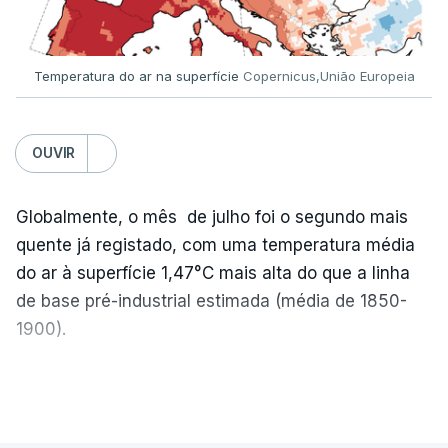
Temperatura do ar na superfície
Copernicus,União Europeia
OUVIR
Globalmente, o mês de julho foi o segundo mais
quente já registado, com uma temperatura média
do ar à superfície 1,47°C mais alta do que a linha
de base pré-industrial estimada (média de 1850-
1900).
A Europa Ocidental vivenciou o período de
VER MAIS
junho-julho mais quente já registado
,
e julho
apresentou a terceira e a quarta ondas de calor