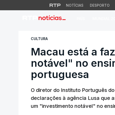
NOTÍCIAS
DESPORTO
PAÍS
MUNDIAL 2
Macau está a fazer
CULTURA
Macau está a faz
notável" no ensi
portuguesa
O diretor do Instituto Português d
declarações à agência Lusa que a
um "investimento notável" no ensi