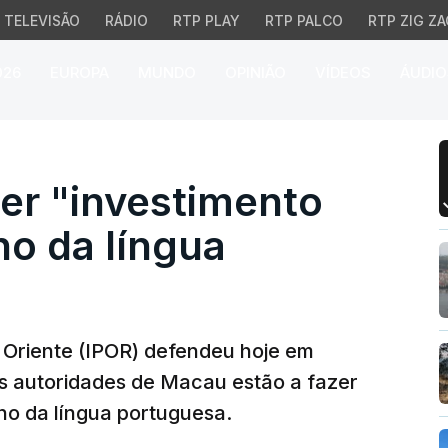
TELEVISÃO
RÁDIO
RTP PLAY
RTP PALCO
RTP ZIG ZA
026
EUROPA
MUNDO
OPINIÃO
VÍDEOS
ÁUDIO
 "investimento notável"
er "investimento
no da língua
o Oriente (IPOR) defendeu hoje em
s autoridades de Macau estão a fazer
no da língua portuguesa.