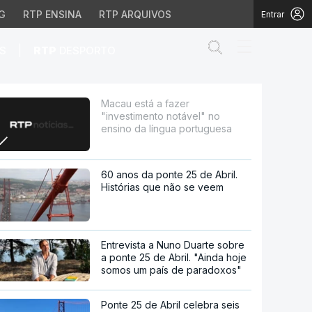
G
RTP ENSINA
RTP ARQUIVOS
Entrar
Abrir campo de
|
S
RTP
DESPORTO
 no ensino da língua p
Macau está a fazer
"investimento notável" no
ensino da língua portuguesa
60 anos da ponte 25 de Abril.
Histórias que não se veem
Entrevista a Nuno Duarte sobre
a ponte 25 de Abril. "Ainda hoje
somos um país de paradoxos"
Ponte 25 de Abril celebra seis