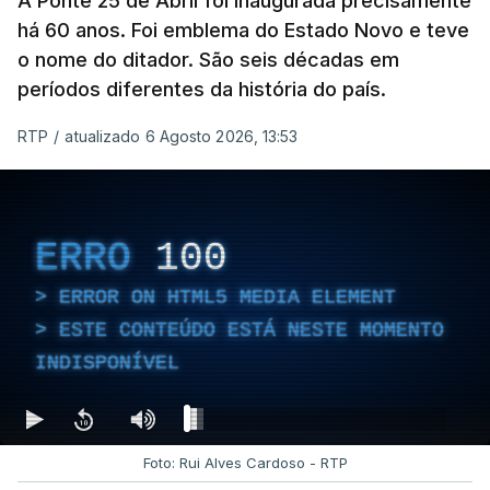
A Ponte 25 de Abril foi inaugurada precisamente
há 60 anos. Foi emblema do Estado Novo e teve
o nome do ditador. São seis décadas em
períodos diferentes da história do país.
RTP
/
atualizado 6 Agosto 2026, 13:53
ERRO
100
ERROR ON HTML5 MEDIA ELEMENT
ESTE CONTEÚDO ESTÁ NESTE MOMENTO
INDISPONÍVEL
Foto: Rui Alves Cardoso - RTP