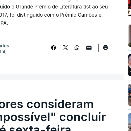
uído o Grande Prémio de Literatura dst ao seu
017, foi distinguido com o Prémio Camões e,
SPA.
ndes
tal
,
ores consideram
possível" concluir
é sexta-feira