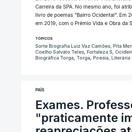
Carreira da SPA. No mesmo ano, foi atrib
livro de poemas "Bairro Ocidental". Em 2
em 2019, com o Prémio Vida e Obra da 
TÓPICOS
Sorte Biografia Luiz Vaz Camões
,
Pita Me
Coelho Salvato Teles
,
Fortaleza S
,
Ociden
Biográfica Torga
,
Torga
,
Poesia
,
Literária
PAÍS
Exames. Profess
"praticamente im
reapreciações at