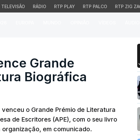
TELEVISÃO
RÁDIO
RTP PLAY
RTP PALCO
RTP ZIG ZA
026
EUROPA
MUNDO
OPINIÃO
VÍDEOS
ÁUDIO
e Grande Prémio de Lit
ence Grande
tura Biográfica
re venceu o Grande Prémio de Literatura
sa de Escritores (APE), com o seu livro
a organização, em comunicado.