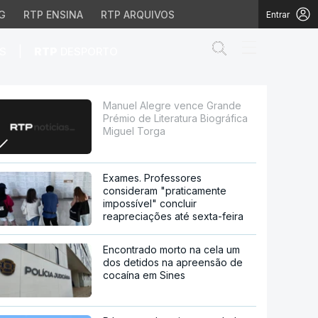
G
RTP ENSINA
RTP ARQUIVOS
Entrar
Abrir campo de
|
S
RTP
DESPORTO
eratura Biográfica Migu
Manuel Alegre vence Grande
Prémio de Literatura Biográfica
Miguel Torga
Exames. Professores
consideram "praticamente
impossível" concluir
reapreciações até sexta-feira
Encontrado morto na cela um
dos detidos na apreensão de
cocaína em Sines