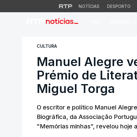
NOTÍCIAS
DESPORTO
PAÍS
MUNDIAL 2
Manuel Alegre venc
CULTURA
Manuel Alegre v
Prémio de Litera
Miguel Torga
O escritor e político Manuel Aleg
Biográfica, da Associação Portugue
"Memórias minhas", revelou hoje 