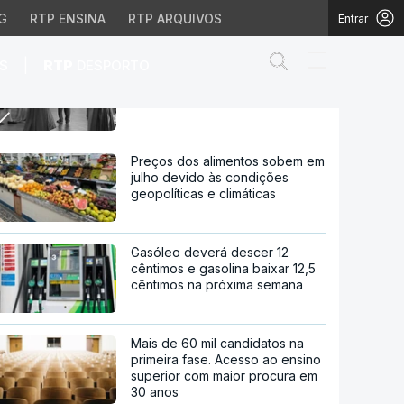
G
RTP ENSINA
RTP ARQUIVOS
Entrar
Abrir campo de
|
S
RTP
DESPORTO
"Marquesa de Alorna". Série
estreia-se em 2026 na RTP
m 2026 na RTP
Preços dos alimentos sobem em
julho devido às condições
geopolíticas e climáticas
Gasóleo deverá descer 12
cêntimos e gasolina baixar 12,5
cêntimos na próxima semana
Mais de 60 mil candidatos na
primeira fase. Acesso ao ensino
superior com maior procura em
30 anos