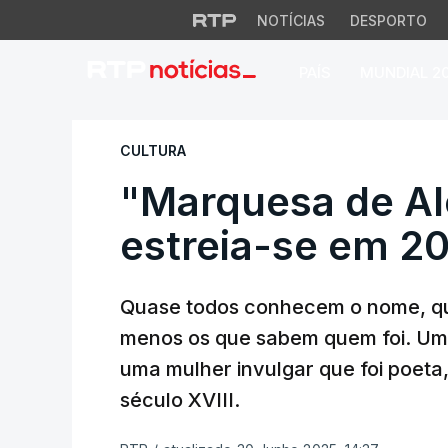
NOTÍCIAS
DESPORTO
PAÍS
MUNDIAL 2
"Marquesa de Alor
CULTURA
"Marquesa de Alo
estreia-se em 2
Quase todos conhecem o nome, q
menos os que sabem quem foi. Uma
uma mulher invulgar que foi poeta,
século XVIII.