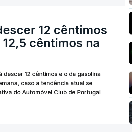
s mensais de um cabaz de produtos
descer 12 cêntimos
ionalmente, subiu para 131,1 pontos em
r 12,5 cêntimos na
ásicos tende a traduzir-se em preços mais
eguintes, à medida que os fornecedores
umidores.
á descer 12 cêntimos e o da gasolina
emana, caso a tendência atual se
os preços do açúcar (+5,6%), dos cereais
tiva do Automóvel Club de Portugal
ompensados por quedas" nos preços das
o a FAO.