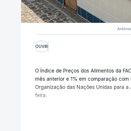
Antóni
OUVIR
O Índice de Preços dos Alimentos da F
mês anterior e 1% em comparação com 
Organização das Nações Unidas para a A
feira.
Os preços globais dos alimentos ating
V
e meio, com ondas de calor no Verão e