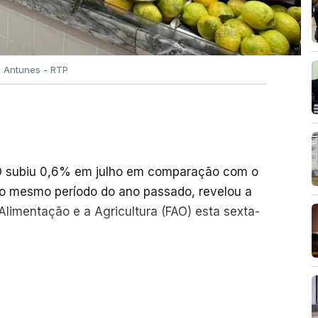
o Antunes - RTP
AO subiu 0,6% em julho em comparação com o
o mesmo período do ano passado, revelou a
limentação e a Agricultura (FAO) esta sexta-
iram o seu nível mais elevado em três anos
ER MAIS
 conflitos na Ucrânia e no Médio Oriente a