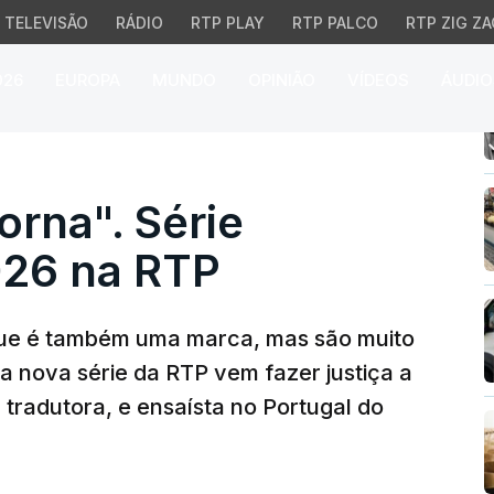
TELEVISÃO
RÁDIO
RTP PLAY
RTP PALCO
RTP ZIG ZA
026
EUROPA
MUNDO
OPINIÃO
VÍDEOS
ÁUDIO
na". Série estreia-se e
rna". Série
026 na RTP
ue é também uma marca, mas são muito
 nova série da RTP vem fazer justiça a
 tradutora, e ensaísta no Portugal do