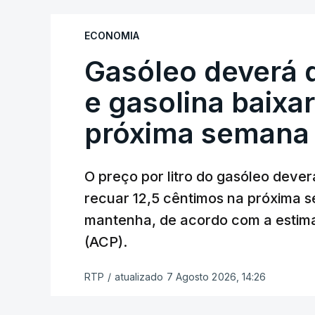
elevar os custos das colheitas.
ECONOMIA
O índice, que acompanha as variaçõe
Gasóleo deverá 
alimentares comercializados internac
julho, face aos 130,3 de junho.
e gasolina baixa
O aumento dos preços dos alimentos b
próxima semana
elevados nas prateleiras nos meses s
repercutem os seus custos nos cons
O preço por litro do gasóleo dever
recuar 12,5 cêntimos na próxima s
Em julho, o aumento esteve associado a
mantenha, de acordo com a estima
(+3,4%) e dos óleos vegetais (+2%).
(ACP).
Estes aumentos foram "parcialmente c
RTP
/
atualizado 7 Agosto 2026, 14:26
"carnes e dos produtos lácteos", segund