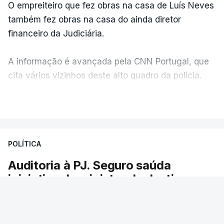
O empreiteiro que fez obras na casa de Luís Neves
também fez obras na casa do ainda diretor
financeiro da Judiciária.
A informação é avançada pela CNN Portugal, que
cita vários vizinhos deste alto quadro da polícia.
VER MAIS
Foi o diretor financeiro, Álvaro Pires, que assumiu a
responsabilidade de sugerir as instalações da
Construbarcelos para acolher um atrelado
POLÍTICA
apreendido numa operação de droga.
Auditoria à PJ. Seguro saúda
iniciativa da ministra da Justiça
O presidente da República saudou a auditoria
aberta pela ministra da Justiça à Polícia