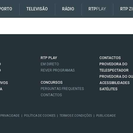
PORTO
TELEVISÃO
RÁDIO
RTP
PLAY
RTP Z
RTP PLAY
CONTACTOS
O
EM DIRETO
PROVEDORA DO
O
REVER PROGRAMAS
TELESPECTADOR
PROVEDORA DO OU
CONCURSOS
IVOS
ACESSIBILIDADES
PERGUNTAS FREQUENTES
NA
SATÉLITES
CONTACTOS
 PRIVACIDADE
|
POLÍTICA DE COOKIES
|
TERMOS E CONDIÇÕES
|
PUBLICIDADE