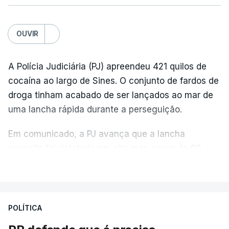
OUVIR
A Polícia Judiciária (PJ) apreendeu 421 quilos de
cocaína ao largo de Sines. O conjunto de fardos de
droga tinham acabado de ser lançados ao mar de
uma lancha rápida durante a perseguição.
Em comunicado, a PJ avança que a lancha
suspeita foi detetada em alto mar, cerca de 60
milhas náuticas ao largo de Sines.
VER MAIS
A apreensão aconteceu na tarde desta sexta-feira,
desencadeando uma ação de prevenção
POLÍTICA
desencadeada pela Polícia Judiciária, em