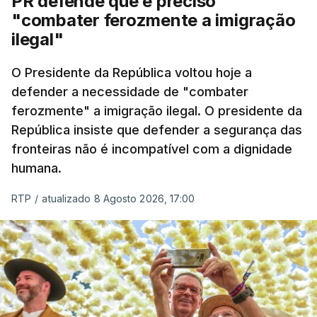
PR defende que é preciso
articulação com a Marinha, a Autoridade Marítima
"combater ferozmente a imigração
Nacional e a Força Aérea.
ilegal"
O ano de 2026 tem sido um ano de recordes: foi
O Presidente da República voltou hoje a
apreendida mais cocaína até ao momento de que
defender a necessidade de "combater
em todo o ano de 2025.
ferozmente" a imigração ilegal. O presidente da
A ação de prevenção visa a deteção em alto mar
República insiste que defender a segurança das
de embarcações de alta velocidade (EAV) que
fronteiras não é incompatível com a dignidade
humana.
utilizam a costa nacional para o tráfico de droga.
RTP
/
atualizado 8 Agosto 2026, 17:00
c/ Lusa