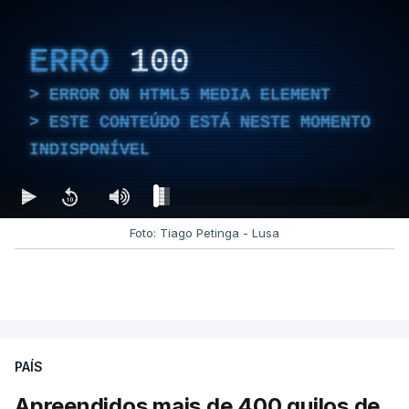
ERRO
100
ERROR ON HTML5 MEDIA ELEMENT
ESTE CONTEÚDO ESTÁ NESTE MOMENTO
INDISPONÍVEL
Foto: Tiago Petinga - Lusa
PAÍS
Apreendidos mais de 400 quilos de