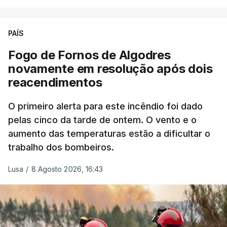
precisamos de regular a nossa imigração e
precisamos de defender as nossas fronteiras e
nada disto é incompatível com tratarmos com
PAÍS
dignidade as pessoas, designadamente menores e
Fogo de Fornos de Algodres
crianças", acrescentou.
novamente em resolução após dois
reacendimentos
António José Seguro mostrou dúvidas sobre se é
garantido o superior interesse da criança.
O primeiro alerta para este incêndio foi dado
pelas cinco da tarde de ontem. O vento e o
aumento das temperaturas estão a dificultar o
trabalho dos bombeiros.
ERRO
100
ERROR ON HTML5 MEDIA ELEMENT
Lusa
/
8 Agosto 2026, 16:43
ESTE CONTEÚDO ESTÁ NESTE
MOMENTO INDISPONÍVEL