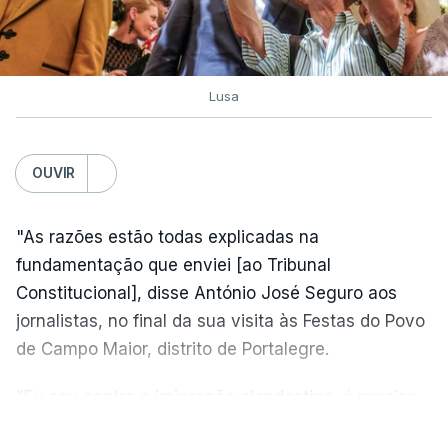
Lusa
OUVIR
"As razões estão todas explicadas na
fundamentação que enviei [ao Tribunal
Constitucional], disse António José Seguro aos
jornalistas, no final da sua visita às Festas do Povo
de Campo Maior, distrito de Portalegre.
"Eu sou contra a imigração clandestina, é preciso
combater ferozmente a imigração ilegal,
VER MAIS