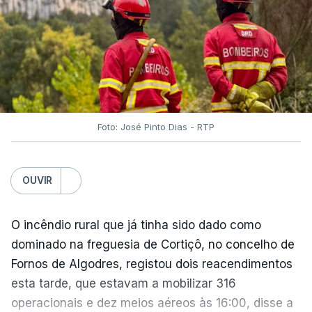
O Chega considerou "de uma enorme gravidade" a
decisão do Presidente da República
de enviar para
o Tribunal Constitucional o decreto sobre retorno
de estrangeiros, sustentando tratar-se de "uma
irresponsabilidade".
Foto: José Pinto Dias - RTP
Na sexta-feira, a Presidência da República
anunciou que
António José Seguro pediu ao
OUVIR
Tribunal Constitucional a fiscalização preventiva do
decreto
do parlamento sobre concessão de asilo,
detenção e retorno de estrangeiros, aprovado com
O incêndio rural que já tinha sido dado como
votos a favor de PSD, IL e CDS-PP e a abstenção
dominado na freguesia de Cortiçô, no concelho de
do Chega.
Fornos de Algodres, registou dois reacendimentos
esta tarde, que estavam a mobilizar 316
Na nota que acompanha esta decisão, o
operacionais e dez meios aéreos às 16:00, disse a