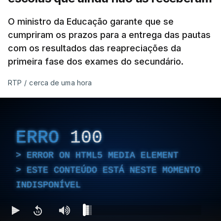
O ministro da Educação garante que se
cumpriram os prazos para a entrega das pautas
com os resultados das reapreciações da
primeira fase dos exames do secundário.
RTP
/
cerca de uma hora
ERRO
100
ERROR ON HTML5 MEDIA ELEMENT
ESTE CONTEÚDO ESTÁ NESTE MOMENTO
INDISPONÍVEL