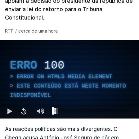
apoiam a decisão do presidente da república de
enviar a lei do retorno para o Tribunal
Constitucional.
RTP
/
cerca de uma hora
ERRO
100
ERROR ON HTML5 MEDIA ELEMENT
ESTE CONTEÚDO ESTÁ NESTE MOMENTO
INDISPONÍVEL
As reações políticas são mais divergentes. O
Chega acusa António José Seguro de pôr em