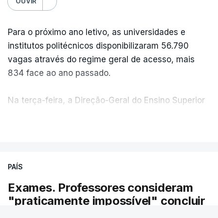
OUVIR
Para o próximo ano letivo, as universidades e
institutos politécnicos disponibilizaram 56.790
vagas através do regime geral de acesso, mais
834 face ao ano passado.
Na terça-feira, a Direção-Geral do Ensino Superior
(DGES) contabilizava já perto de 55 mil candidatos,
VER MAIS
ultrapassando o total de 49.595 inscritos na 1.ª
fase do concurso do ano passado.
PAÍS
No primeiro dia do concurso deste ano, apenas
304 alunos tinham apresentado candidatura, muito
Exames. Professores consideram
abaixo dos 10 mil que o tinham feito no primeiro dia
"praticamente impossível" concluir
do concurso do ano passado.
reapreciações até sexta-feira