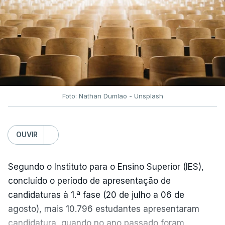
entre Washington e Teerão.
No entanto, com o retomar do conflito, as últimas
semanas têm sido marcadas por uma subida
acentuada, tendência que deverá ser revertida na
próxima semana.
Foto: Nathan Dumlao - Unsplash
c/Lusa
OUVIR
Segundo o Instituto para o Ensino Superior (IES),
concluído o período de apresentação de
candidaturas à 1.ª fase (20 de julho a 06 de
agosto), mais 10.796 estudantes apresentaram
candidatura, quando no ano passado foram