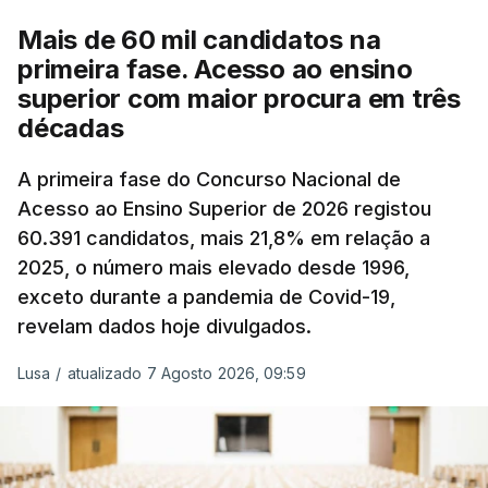
e o custo final na bomba poderá variar conforme o
Mais de 60 mil candidatos na
posto de abastecimento, a marca e a localização.
primeira fase. Acesso ao ensino
superior com maior procura em três
A atualização do desconto do Imposto sobre os
décadas
Produtos Petrolíferos (ISP) também poderá
alterar os valores previstos.
A primeira fase do Concurso Nacional de
Acesso ao Ensino Superior de 2026 registou
O Governo comprometeu-se a aplicar uma redução
60.391 candidatos, mais 21,8% em relação a
extraordinária e temporária no ISP, sempre que se
2025, o número mais elevado desde 1996,
verifique um aumento do preço dos combustíveis
exceto durante a pandemia de Covid-19,
superior a 10 cêntimos, para mitigar a escalada de
revelam dados hoje divulgados.
preços.
Lusa
/
atualizado 7 Agosto 2026, 09:59
Depois de uma subida inicial devido à guerra no
Irão, à tensão geopolítica no Médio Oriente e ao
fecho do estreito de Ormuz, os preços dos
combustíveis desceram durante o cessar-fogo