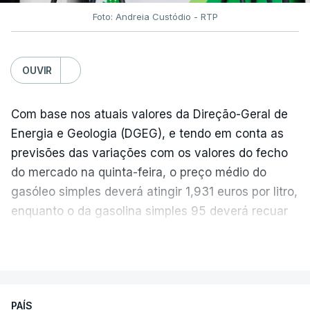
Foto: Andreia Custódio - RTP
OUVIR
Com base nos atuais valores da Direção-Geral de
Energia e Geologia (DGEG), e tendo em conta as
previsões das variações com os valores do fecho
do mercado na quinta-feira, o preço médio do
gasóleo simples deverá atingir 1,931 euros por litro,
enquanto o da gasolina simples 95 deverá recuar
para 1,855 euros por litro.
VER MAIS
A média final só ficará fechada ao final do dia,
podendo ainda registar alterações em função da
evolução das cotações internacionais do petróleo,
PAÍS