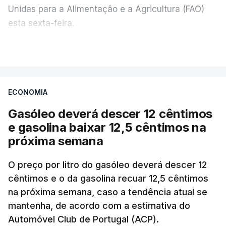
Unidas para a Alimentação e a Agricultura (FAO)
esta sexta-feira.
VER MAIS
Os preços globais dos alimentos atingiram o
seu nível mais elevado em três anos e meio,
ECONOMIA
com ondas de calor no Verão e conflitos na
Ucrânia e no Médio Oriente a elevar os
Gasóleo deverá descer 12 cêntimos
custos das colheitas.
e gasolina baixar 12,5 cêntimos na
próxima semana
O índice, que acompanha as variações mensais
de um cabaz de produtos alimentares
O preço por litro do gasóleo deverá descer 12
comercializados internacionalmente, subiu para
cêntimos e o da gasolina recuar 12,5 cêntimos
na próxima semana, caso a tendência atual se
131,1 pontos em julho, face aos 130,3 de junho.
mantenha, de acordo com a estimativa do
Automóvel Club de Portugal (ACP).
O aumento dos preços dos alimentos básicos