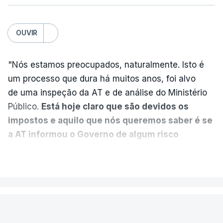
Partidos criticam silêncio de
Luís Montenegro nas
polémicas com Luís Neves
OUVIR
atualizado 7 Agosto 2026, 21:04
"Nós estamos preocupados, naturalmente. Isto é
Diretor financeiro da PJ
um processo que dura há muitos anos, foi alvo
nega que Construbarcelos
tenha feito obras na casa
de uma inspeção da AT e de análise do Ministério
onde vive
Público.
Está hoje claro que são devidos os
atualizado 7 Agosto 2026, 15:56
impostos e aquilo que nós queremos saber é se
a AT informou o Governo de algum risco
Auditoria à PJ foi pedida por
caducidade
", disse, em declarações à Lusa, o
VER MAIS
atual diretor
deputado do PS Miguel Costa Matos.
atualizado 7 Agosto 2026, 20:20
Na sequência de notícias desta semana sobre o
risco de caducidade dos 335,2 milhões euros
PAÍS
devidos em impostos pelo negócio das seis