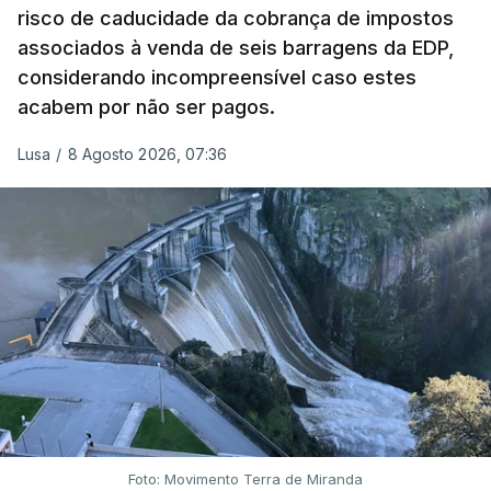
risco de caducidade da cobrança de impostos
em que até do Governo surgiram ordens para mais
associados à venda de seis barragens da EDP,
inquéritos e averiguações aos seus mandatos à
considerando incompreensível caso estes
frente da polícia criminal, Luís Neves está há
acabem por não ser pagos.
praticamente um mês sem sair do topo das
notícias.
Lusa
/
8 Agosto 2026, 07:36
ARTIGOS RELACIONADOS
Nova polémica com Luís
Neves. Ministro nega
favorecimento a construtora
DST
7 Agosto 2026, 20:28
Foto: Movimento Terra de Miranda