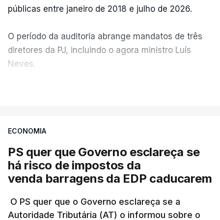
públicas entre janeiro de 2018 e julho de 2026.
O período da auditoria abrange mandatos de três
diretores da PJ, incluindo o agora ministro Luís
Neves.
VER MAIS
A Judiciária confirma que foi o atual diretor quem
sugeriu esta auditoria e que a ministra concordou.
ECONOMIA
Não há prazos fixados para a conclusão desta
avaliação à Polícia Judiciária.
PS quer que Governo esclareça se
há risco de impostos da
Do início da polémica com a revelação de obras a
venda barragens da EDP caducarem
título pessoal, numa propriedade no Alentejo, feitas
pelo mesmo empreiteiro contratado 17 vezes para
O PS quer que o Governo esclareça se a
Autoridade Tributária (AT) o informou sobre o
obras na Polícia Judiciária (PJ) até aos últimos dias,