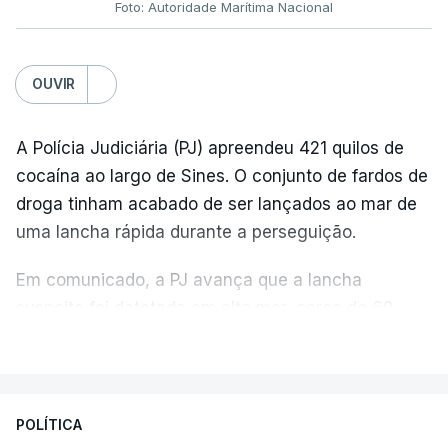
Foto: Autoridade Marítima Nacional
OUVIR
A Polícia Judiciária (PJ) apreendeu 421 quilos de
cocaína ao largo de Sines. O conjunto de fardos de
droga tinham acabado de ser lançados ao mar de
uma lancha rápida durante a perseguição.
Em comunicado, a PJ avança que a lancha
suspeita foi detetada em alto mar, cerca de 60
milhas náuticas ao largo de Sines.
VER MAIS
A apreensão aconteceu na tarde desta sexta-feira,
desencadeando uma ação de prevenção
POLÍTICA
desencadeada pela Polícia Judiciária, em