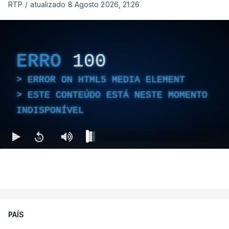
RTP
/
atualizado 8 Agosto 2026, 21:26
ERRO
100
ERROR ON HTML5 MEDIA ELEMENT
ESTE CONTEÚDO ESTÁ NESTE MOMENTO
INDISPONÍVEL
PAÍS