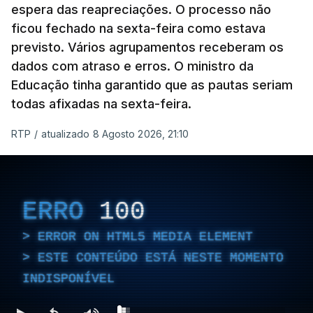
espera das reapreciações. O processo não
ficou fechado na sexta-feira como estava
previsto. Vários agrupamentos receberam os
dados com atraso e erros. O ministro da
Educação tinha garantido que as pautas seriam
todas afixadas na sexta-feira.
RTP
/
atualizado 8 Agosto 2026, 21:10
ERRO
100
ERROR ON HTML5 MEDIA ELEMENT
ESTE CONTEÚDO ESTÁ NESTE MOMENTO
INDISPONÍVEL