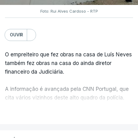
Foto: Rui Alves Cardoso - RTP
OUVIR
O empreiteiro que fez obras na casa de Luís Neves
também fez obras na casa do ainda diretor
financeiro da Judiciária.
A informação é avançada pela CNN Portugal, que
cita vários vizinhos deste alto quadro da polícia.
VER MAIS
Foi o diretor financeiro, Álvaro Pires, que assumiu a
responsabilidade de sugerir as instalações da
Construbarcelos para acolher um atrelado