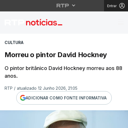
Entrar
Morreu o pintor David
CULTURA
Morreu o pintor David Hockney
O pintor britânico David Hockney morreu aos 88
anos.
RTP
/
atualizado 12 Junho 2026, 21:05
ADICIONAR COMO FONTE INFORMATIVA