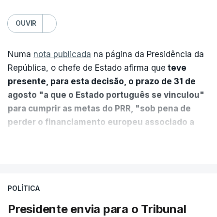
OUVIR
Numa
nota publicada
na página da Presidência da
República, o chefe de Estado afirma que
teve
presente, para esta decisão, o prazo de 31 de
agosto "a que o Estado português se vinculou"
para cumprir as metas do PRR, "sob pena de
perder o financiamento europeu associado a
essa reforma específica".
VER MAIS
António José Seguro entende que a reforma reúne
treze apoios sociais "num só" e pretende "tornar o
POLÍTICA
sistema mais simples, mais justo e transparente".
Presidente envia para o Tribunal
"Sempre que seja possível reduzir burocracias,