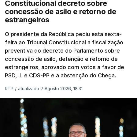
Constitucional decreto sobre
eliminar sobreposições e garantir que os apoios
concessão de asilo e retorno de
chegam a quem mais necessita, estaremos a dar
estrangeiros
um passo na direção certa", argumenta o
O presidente da República pediu esta sexta-
Presidente da República.
feira ao Tribunal Constitucional a fiscalização
preventiva do decreto do Parlamento sobre
Assegurar que "ninguém é
concessão de asilo, detenção e retorno de
prejudicado"
estrangeiros, aprovado com votos a favor de
PSD, IL e CDS-PP e a abstenção do Chega.
RTP
/
atualizado 7 Agosto 2026, 18:31
O Preisdente deixa, no entanto, deixa alguns
avisos:
uma reforma desta dimensão "deve ter
como primeiro critério a proteção das pessoas"
e "nenhum processo de simplificação pode
traduzir-se numa diminuição da proteção
social".