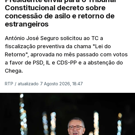
"Sempre que seja possível reduzir burocracias,
Constitucional decreto sobre
eliminar sobreposições e garantir que os apoios
concessão de asilo e retorno de
chegam a quem mais necessita, estaremos a dar
estrangeiros
um passo na direção certa", argumenta o
António José Seguro solicitou ao TC a
Presidente da República.
fiscalização preventiva da chama "Lei do
Retorno", aprovada no mês passado com votos
Assegurar que "ninguém é
a favor de PSD, IL e CDS-PP e a abstenção do
prejudicado"
Chega.
RTP
/
atualizado 7 Agosto 2026, 18:47
O Preisdente deixa, no entanto, deixa alguns
avisos:
uma reforma desta dimensão "deve ter
como primeiro critério a proteção das pessoas"
e "nenhum processo de simplificação pode
traduzir-se numa diminuição da proteção