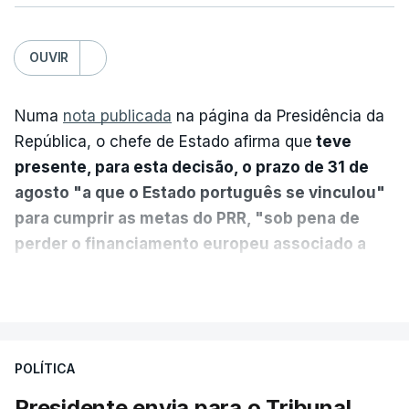
OUVIR
Numa
nota publicada
na página da Presidência da
República, o chefe de Estado afirma que
teve
presente, para esta decisão, o prazo de 31 de
agosto "a que o Estado português se vinculou"
para cumprir as metas do PRR, "sob pena de
perder o financiamento europeu associado a
essa reforma específica".
VER MAIS
António José Seguro entende que a reforma reúne
treze apoios sociais "num só" e pretende "tornar o
POLÍTICA
sistema mais simples, mais justo e transparente".
Presidente envia para o Tribunal