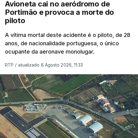
Avioneta cai no aeródromo de
crianças", acrescentou.
Portimão e provoca a morte do
piloto
António José Seguro mostrou dúvidas sobre se é
garantido o superior interesse da criança.
A vítima mortal deste acidente é o piloto, de 28
anos, de nacionalidade portuguesa, o único
ocupante da aeronave monolugar.
ERRO
100
RTP
/
atualizado 8 Agosto 2026, 11:33
ERROR ON HTML5 MEDIA ELEMENT
ESTE CONTEÚDO ESTÁ NESTE
MOMENTO INDISPONÍVEL
O Chega considerou "de uma enorme gravidade" a
decisão do Presidente da República
de enviar para