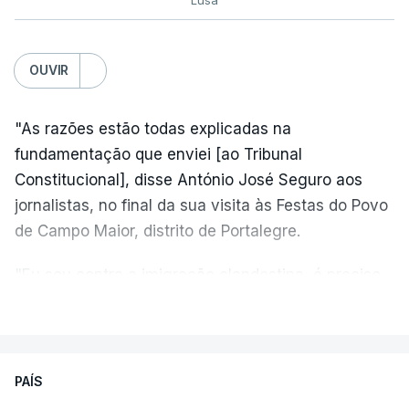
OUVIR
"As razões estão todas explicadas na
fundamentação que enviei [ao Tribunal
Constitucional], disse António José Seguro aos
jornalistas, no final da sua visita às Festas do Povo
de Campo Maior, distrito de Portalegre.
"Eu sou contra a imigração clandestina, é preciso
combater ferozmente a imigração ilegal,
VER MAIS
precisamos de regular a nossa imigração e
precisamos de defender as nossas fronteiras e
nada disto é incompatível com tratarmos com
PAÍS
dignidade as pessoas, designadamente menores e