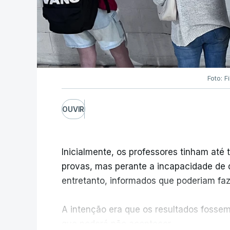
Foto: F
OUVIR
Inicialmente, os professores tinham até t
provas, mas perante a incapacidade de d
entretanto, informados que poderiam fazê
A intenção era que os resultados fossem 
que poderá não acontecer.