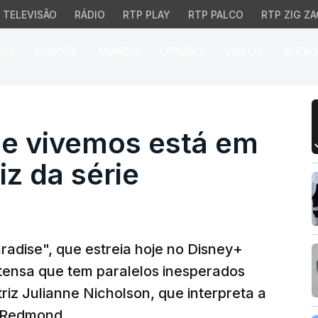
TELEVISÃO
RÁDIO
RTP PLAY
RTP PALCO
RTP ZIG ZA
026
EUROPA
MUNDO
OPINIÃO
VÍDEOS
ÁUDIO
vemos está em perigo", 
e vivemos está em
iz da série
adise", que estreia hoje no Disney+
intensa que tem paralelos inesperados
triz Julianne Nicholson, que interpreta a
a Redmond.