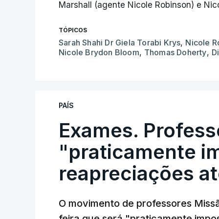
Marshall (agente Nicole Robinson) e Nico
TÓPICOS
Sarah Shahi Dr Giela Torabi Krys
,
Nicole R
Nicole Brydon Bloom
,
Thomas Doherty
,
D
PAÍS
Exames. Profess
"praticamente im
reapreciações at
O movimento de professores Missã
feira que será "praticamente impos