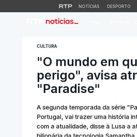
NOTÍCIAS
DESPORTO
PAÍS
MUNDIAL 2
"O mundo em que vi
CULTURA
"O mundo em qu
perigo", avisa atr
"Paradise"
A segunda temporada da série "Par
Portugal, vai trazer uma história 
com a atualidade, disse à Lusa a a
bilionária da tecnologia Samanth