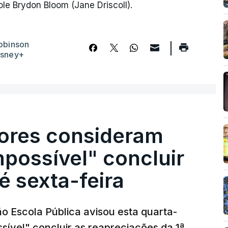
le Brydon Bloom (Jane Driscoll).
obinson
isney+
ores consideram
possível" concluir
é sexta-feira
o Escola Pública avisou esta quarta-
sível" concluir as reapreciações da 1ª