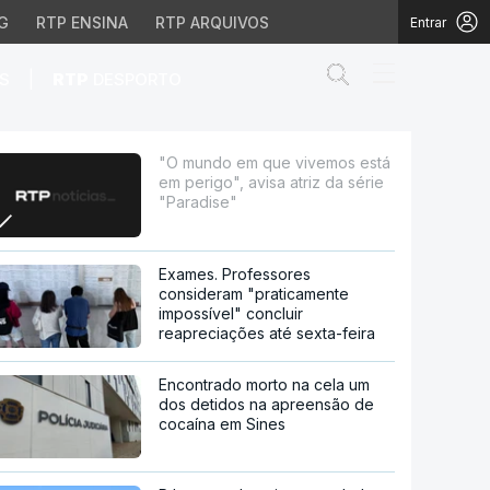
G
RTP ENSINA
RTP ARQUIVOS
Entrar
Abrir campo de
|
S
RTP
DESPORTO
avisa atriz da série "P
"O mundo em que vivemos está
em perigo", avisa atriz da série
"Paradise"
Exames. Professores
consideram "praticamente
impossível" concluir
reapreciações até sexta-feira
Encontrado morto na cela um
dos detidos na apreensão de
cocaína em Sines